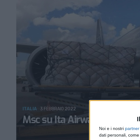
ITALIA
3 FEBBRAIO 2022
Msc su Ita Airways: le reazio
I
Noi e i nostri
partner
dati personali, come 