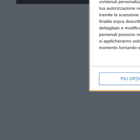
contenuti personalizz
tua autorizzazione no
tramite la scansione d
finalità sopra descri
dettagliate e modific
personali possono non
si applicheranno sol
momento tornando su 
PIÙ OPZI