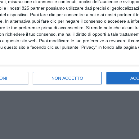
ati, misurazione di annunci e contenuti, analisi dell'audience e sviluppo 
i e i nostri 825 partner possiamo utilizzare dati precisi di geolocalizzaz
el dispositivo. Puoi fare clic per consentire a noi e ai nostri partner il 
tte. In alternativa puoi fare clic per negare il consenso o accedere a inf
are le tue preferenze prima di acconsentire.
Si rende noto che alcuni tr
 richiedere il tuo consenso, ma hai il diritto di opporti a tale trattame
o a questo sito web. Puoi modificare le tue preferenze o revocare il con
questo sito e facendo clic sul pulsante "Privacy" in fondo alla pagina
ONI
NON ACCETTO
AC