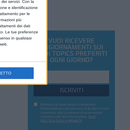
dei servizi.
Con la
ione e identificazione
trattamento per le
ormazioni più
attamenti dei dati
nto. Le tue preferenze
senso in qualsiasi
VUOI RICEVERE
 web.
AGGIORNAMENTI SUI
TUOI TOPICS PREFERITI
OGNI GIORNO?
CETTO
ISCRIVITI
Dichiaro di aver letto e compreso
l'informativa sulla privacy e di dare il mio
consenso alla ricezione di promozioni
commerciali ed informative.
Vedi
POLITICA SULLA PRIVACY.