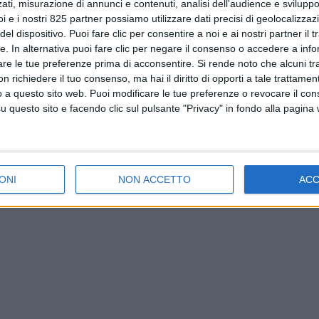
ati, misurazione di annunci e contenuti, analisi dell'audience e sviluppo 
i e i nostri 825 partner possiamo utilizzare dati precisi di geolocalizzaz
el dispositivo. Puoi fare clic per consentire a noi e ai nostri partner il 
tte. In alternativa puoi fare clic per negare il consenso o accedere a inf
are le tue preferenze prima di acconsentire.
Si rende noto che alcuni tr
 richiedere il tuo consenso, ma hai il diritto di opporti a tale trattame
o a questo sito web. Puoi modificare le tue preferenze o revocare il con
questo sito e facendo clic sul pulsante "Privacy" in fondo alla pagina
ONI
NON ACCETTO
AC