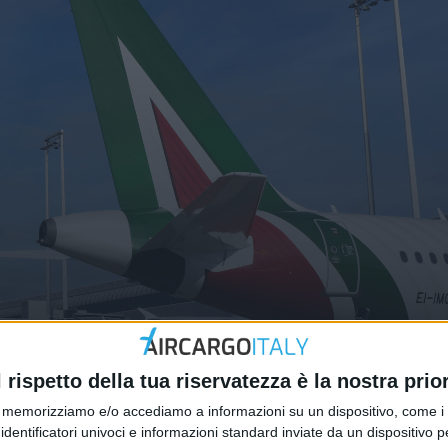
te sbagliate anche per il cargo”
l rispetto della tua riservatezza è la nostra prior
memorizziamo e/o accediamo a informazioni su un dispositivo, come i c
identificatori univoci e informazioni standard inviate da un dispositivo 