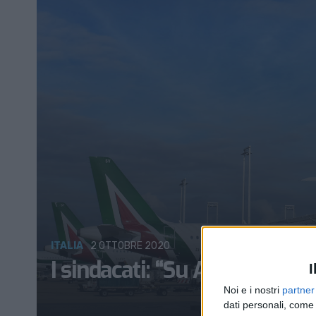
ITALIA
2 OTTOBRE 2020
I sindacati: “Su Alitalia scel
I
Noi e i nostri
partner
dati personali, come 