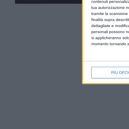
contenuti personalizz
tua autorizzazione no
tramite la scansione d
finalità sopra descri
dettagliate e modific
personali possono non
si applicheranno sol
momento tornando su 
PIÙ OPZI