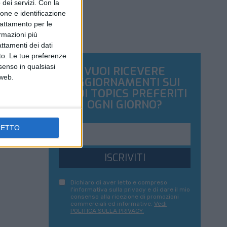
dei servizi.
Con la
ione e identificazione
trattamento per le
ormazioni più
attamenti dei dati
nto. Le tue preferenze
senso in qualsiasi
VUOI RICEVERE
 web.
AGGIORNAMENTI SUI
TUOI TOPICS PREFERITI
OGNI GIORNO?
CETTO
ISCRIVITI
Dichiaro di aver letto e compreso
l'informativa sulla privacy e di dare il mio
consenso alla ricezione di promozioni
commerciali ed informative.
Vedi
POLITICA SULLA PRIVACY.