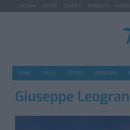
CHI SIAMO
PERCHÈ
CONTATTI
PUBBLICITÀ
ALOCIN
HOME
ITALIA
ESTERO
ECONOMIA
Giuseppe Leogra