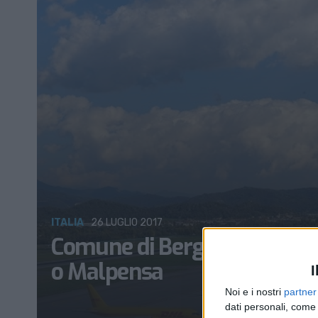
ITALIA
26 LUGLIO 2017
Comune di Bergamo vuole di
o Malpensa
I
Noi e i nostri
partner
dati personali, come 