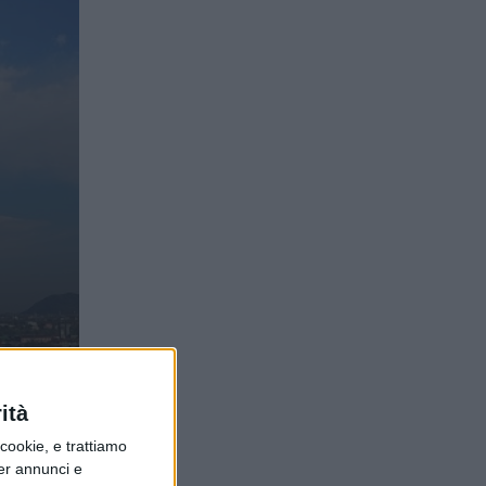
ari
ità
ookie, e trattiamo
per annunci e