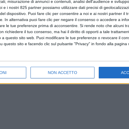
ati, misurazione di annunci e contenuti, analisi dell'audience e sviluppo 
i e i nostri 825 partner possiamo utilizzare dati precisi di geolocalizzaz
el dispositivo. Puoi fare clic per consentire a noi e ai nostri partner il 
tte. In alternativa puoi fare clic per negare il consenso o accedere a inf
are le tue preferenze prima di acconsentire.
Si rende noto che alcuni tr
 richiedere il tuo consenso, ma hai il diritto di opporti a tale trattame
o a questo sito web. Puoi modificare le tue preferenze o revocare il con
questo sito e facendo clic sul pulsante "Privacy" in fondo alla pagina
ONI
NON ACCETTO
AC