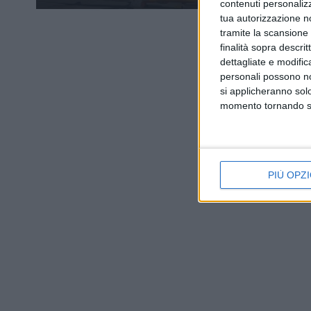
contenuti personalizz
tua autorizzazione no
tramite la scansione d
finalità sopra descri
dettagliate e modific
personali possono non
si applicheranno sol
momento tornando su 
PIÙ OPZI