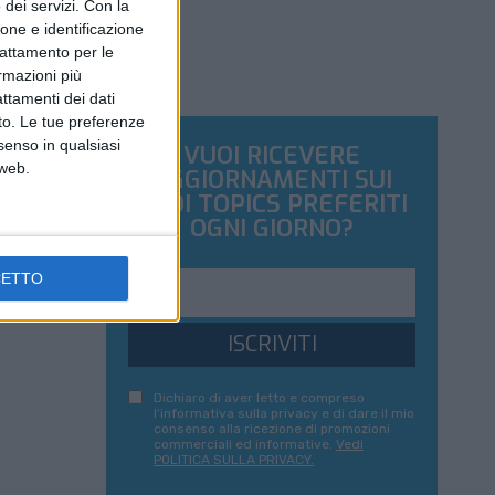
dei servizi.
Con la
ione e identificazione
trattamento per le
ormazioni più
attamenti dei dati
nto. Le tue preferenze
senso in qualsiasi
VUOI RICEVERE
 web.
AGGIORNAMENTI SUI
TUOI TOPICS PREFERITI
OGNI GIORNO?
CETTO
ISCRIVITI
Dichiaro di aver letto e compreso
l'informativa sulla privacy e di dare il mio
consenso alla ricezione di promozioni
commerciali ed informative.
Vedi
POLITICA SULLA PRIVACY.