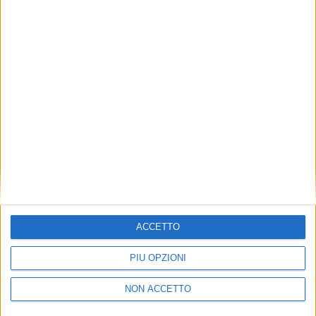
TUOI TOPICS PREFERITI OGNI
GIORNO?
ISCRIVITI
Dichiaro di aver letto e compreso l'informativa sulla privacy e
di dare il mio consenso alla ricezione di promozioni commerciali
ed informative.
Vedi POLITICA SULLA PRIVACY.
ACCETTO
PIÙ OPZIONI
NON ACCETTO