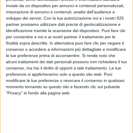
inviate da un dispositivo per annunci e contenuti personalizzati,
misurazione di annunci e contenuti, analisi dell'audience e
sviluppo dei servizi.
Con la tua autorizzazione noi e i nostri 825
partner possiamo utilizzare dati precisi di geolocalizzazione e
identificazione tramite la scansione del dispositivo. Puoi fare clic
per consentire a noi e ai nostri partner il trattamento per le
finalità sopra descritte. In alternativa puoi fare clic per negare il
consenso o accedere a informazioni più dettagliate e modificare
le tue preferenze prima di acconsentire.
Si rende noto che
alcuni trattamenti dei dati personali possono non richiedere il tuo
ITALIA
22 SETTEMBRE 2025
consenso, ma hai il diritto di opporti a tale trattamento. Le tue
Ita Airways entra a far parte
preferenze si applicheranno solo a questo sito web. Puoi
modificare le tue preferenze o revocare il consenso in qualsiasi
di Alis
momento tornando su questo sito e facendo clic sul pulsante
"Privacy" in fondo alla pagina web.
VUOI RICEVERE AGGIORNAMENTI SUI