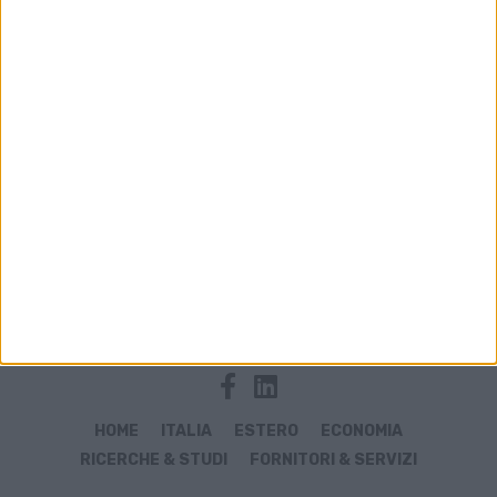
Archivio notizie di Grimaldi
HOME
ITALIA
ESTERO
ECONOMIA
RICERCHE & STUDI
FORNITORI & SERVIZI