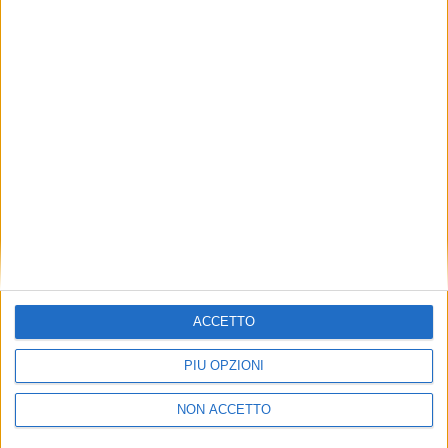
TUOI TOPICS PREFERITI OGNI
GIORNO?
ISCRIVITI
Dichiaro di aver letto e compreso l'informativa sulla privacy e
di dare il mio consenso alla ricezione di promozioni commerciali
ed informative.
Vedi POLITICA SULLA PRIVACY.
ACCETTO
PIÙ OPZIONI
NON ACCETTO