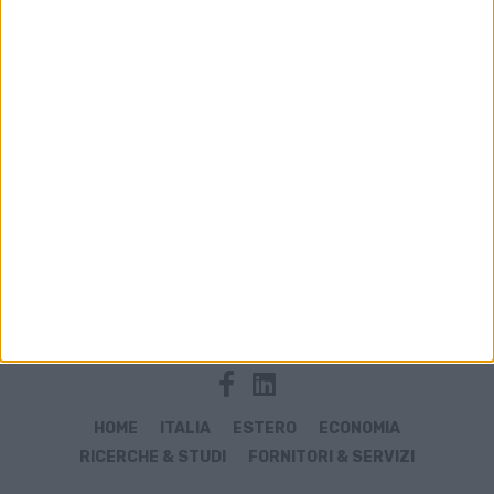
Archivio notizie di Grisafi
HOME
ITALIA
ESTERO
ECONOMIA
RICERCHE & STUDI
FORNITORI & SERVIZI