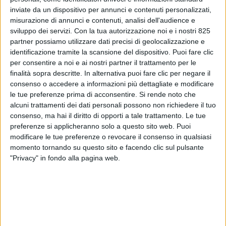
inviate da un dispositivo per annunci e contenuti personalizzati,
misurazione di annunci e contenuti, analisi dell'audience e
sviluppo dei servizi.
Con la tua autorizzazione noi e i nostri 825
partner possiamo utilizzare dati precisi di geolocalizzazione e
identificazione tramite la scansione del dispositivo. Puoi fare clic
per consentire a noi e ai nostri partner il trattamento per le
finalità sopra descritte. In alternativa puoi fare clic per negare il
consenso o accedere a informazioni più dettagliate e modificare
ITALIA
24 LUGLIO 2019
le tue preferenze prima di acconsentire.
Si rende noto che
Bcube Air Cargo:
alcuni trattamenti dei dati personali possono non richiedere il tuo
consenso, ma hai il diritto di opporti a tale trattamento. Le tue
diversificazione e
preferenze si applicheranno solo a questo sito web. Puoi
modificare le tue preferenze o revocare il consenso in qualsiasi
specializzazione spinta
momento tornando su questo sito e facendo clic sul pulsante
"Privacy" in fondo alla pagina web.
VUOI RICEVERE AGGIORNAMENTI SUI