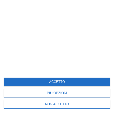
TUOI TOPICS PREFERITI OGNI
GIORNO?
ISCRIVITI
Dichiaro di aver letto e compreso l'informativa sulla privacy e
di dare il mio consenso alla ricezione di promozioni commerciali
ed informative.
Vedi POLITICA SULLA PRIVACY.
ACCETTO
PIÙ OPZIONI
NON ACCETTO