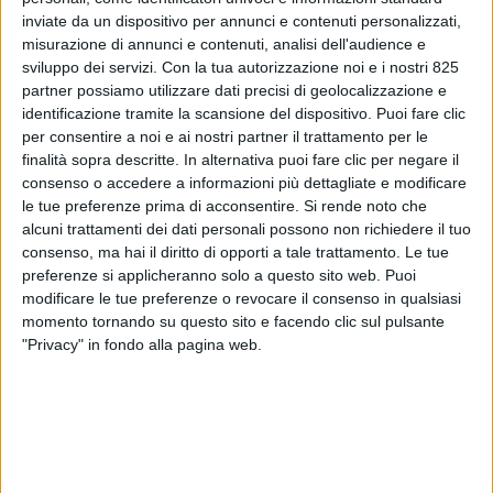
inviate da un dispositivo per annunci e contenuti personalizzati,
misurazione di annunci e contenuti, analisi dell'audience e
sviluppo dei servizi.
Con la tua autorizzazione noi e i nostri 825
partner possiamo utilizzare dati precisi di geolocalizzazione e
identificazione tramite la scansione del dispositivo. Puoi fare clic
per consentire a noi e ai nostri partner il trattamento per le
finalità sopra descritte. In alternativa puoi fare clic per negare il
consenso o accedere a informazioni più dettagliate e modificare
le tue preferenze prima di acconsentire.
Si rende noto che
alcuni trattamenti dei dati personali possono non richiedere il tuo
ITALIA
27 GIUGNO 2022
consenso, ma hai il diritto di opporti a tale trattamento. Le tue
De Ruvo verso la presidenza
preferenze si applicheranno solo a questo sito web. Puoi
modificare le tue preferenze o revocare il consenso in qualsiasi
di Confetra
momento tornando su questo sito e facendo clic sul pulsante
"Privacy" in fondo alla pagina web.
VUOI RICEVERE AGGIORNAMENTI SUI