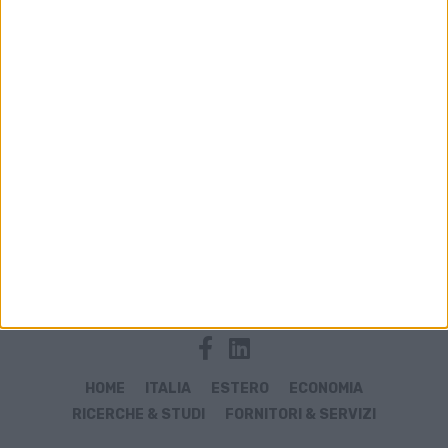
Archivio notizie di Gudo Nicolini
HOME
ITALIA
ESTERO
ECONOMIA
RICERCHE & STUDI
FORNITORI & SERVIZI