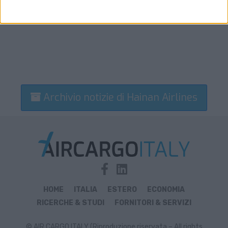
Archivio notizie di Hainan Airlines
HOME
ITALIA
ESTERO
ECONOMIA
RICERCHE & STUDI
FORNITORI & SERVIZI
© AIR CARGO ITALY (Riproduzione riservata – All rights