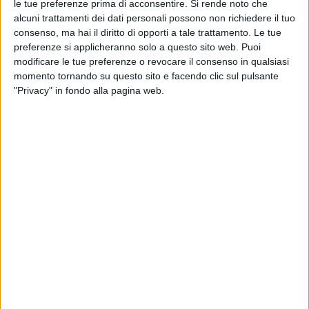
le tue preferenze prima di acconsentire.
Si rende noto che
alcuni trattamenti dei dati personali possono non richiedere il tuo
consenso, ma hai il diritto di opporti a tale trattamento. Le tue
preferenze si applicheranno solo a questo sito web. Puoi
modificare le tue preferenze o revocare il consenso in qualsiasi
ITALIA
momento tornando su questo sito e facendo clic sul pulsante
25 SETTEMBRE 2023
"Privacy" in fondo alla pagina web.
Hainan Airlines ha scelto Airport Handling per
le attività a Malpensa
ITALIA
18 SETTEMBRE 2023