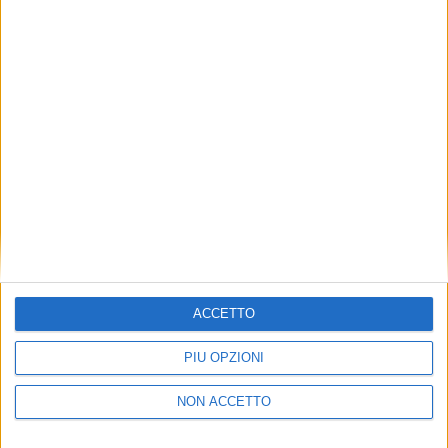
ITALIA
24 OTTOBRE 2022
Hainan Airlines al raddoppio tra Fiumicino e
Chongqing
ACCETTO
PIÙ OPZIONI
ITALIA
ESTERO
NON ACCETTO
23 GIUGNO 2022
22 APRILE 2020