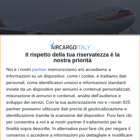
Il rispetto della tua riservatezza è la
ITALIA
20 MARZO 2024
nostra priorità
A Malpensa decolla il volo di
Noi e i nostri
partner
memorizziamo e/o accediamo a
Hainan Airlines con
informazioni su un dispositivo, come i cookie, e trattiamo dati
personali, come identificatori univoci e informazioni standard
Chongqing
inviate da un dispositivo per annunci e contenuti personalizzati,
misurazione di annunci e contenuti, analisi dell'audience e
sviluppo dei servizi.
Con la tua autorizzazione noi e i nostri 825
partner possiamo utilizzare dati precisi di geolocalizzazione e
identificazione tramite la scansione del dispositivo. Puoi fare clic
per consentire a noi e ai nostri partner il trattamento per le
finalità sopra descritte. In alternativa puoi fare clic per negare il
consenso o accedere a informazioni più dettagliate e modificare