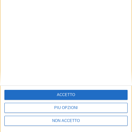
TUOI TOPICS PREFERITI OGNI
GIORNO?
ISCRIVITI
Dichiaro di aver letto e compreso l'informativa sulla privacy e
di dare il mio consenso alla ricezione di promozioni commerciali
ed informative.
Vedi POLITICA SULLA PRIVACY.
ACCETTO
PIÙ OPZIONI
NON ACCETTO