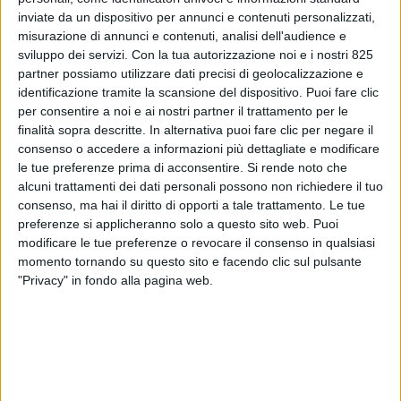
inviate da un dispositivo per annunci e contenuti personalizzati,
misurazione di annunci e contenuti, analisi dell'audience e
sviluppo dei servizi.
Con la tua autorizzazione noi e i nostri 825
partner possiamo utilizzare dati precisi di geolocalizzazione e
identificazione tramite la scansione del dispositivo. Puoi fare clic
per consentire a noi e ai nostri partner il trattamento per le
finalità sopra descritte. In alternativa puoi fare clic per negare il
consenso o accedere a informazioni più dettagliate e modificare
ITALIA
1 MARZO 2024
le tue preferenze prima di acconsentire.
Si rende noto che
Vietnam Airlines assaggia
alcuni trattamenti dei dati personali possono non richiedere il tuo
consenso, ma hai il diritto di opporti a tale trattamento. Le tue
Malpensa in attesa dell’avvio
preferenze si applicheranno solo a questo sito web. Puoi
modificare le tue preferenze o revocare il consenso in qualsiasi
di un servizio regolare
momento tornando su questo sito e facendo clic sul pulsante
"Privacy" in fondo alla pagina web.
VUOI RICEVERE AGGIORNAMENTI SUI