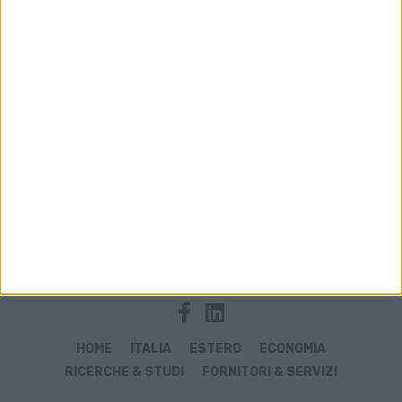
Archivio notizie di Hanoi
HOME
ITALIA
ESTERO
ECONOMIA
RICERCHE & STUDI
FORNITORI & SERVIZI