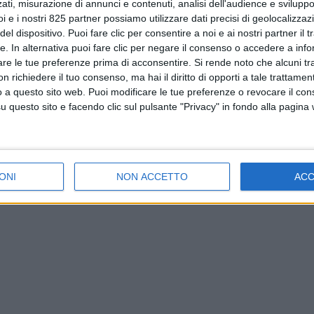
ati, misurazione di annunci e contenuti, analisi dell'audience e sviluppo 
i e i nostri 825 partner possiamo utilizzare dati precisi di geolocalizzaz
el dispositivo. Puoi fare clic per consentire a noi e ai nostri partner il 
tte. In alternativa puoi fare clic per negare il consenso o accedere a inf
are le tue preferenze prima di acconsentire.
Si rende noto che alcuni tr
 richiedere il tuo consenso, ma hai il diritto di opporti a tale trattame
o a questo sito web. Puoi modificare le tue preferenze o revocare il con
questo sito e facendo clic sul pulsante "Privacy" in fondo alla pagina
ONI
NON ACCETTO
AC