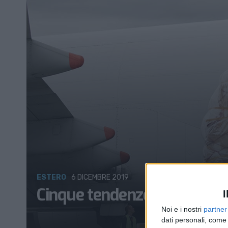
ESTERO
6 DICEMBRE 2019
Cinque tendenze per il 2020
I
Noi e i nostri
partner
dati personali, come 