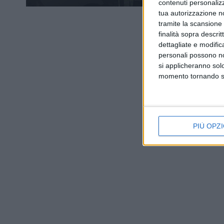
contenuti personalizz
tua autorizzazione no
tramite la scansione d
finalità sopra descri
dettagliate e modific
personali possono non
si applicheranno sol
momento tornando su 
PIÙ OPZI