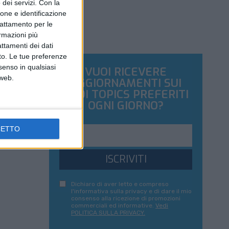
dei servizi.
Con la
ione e identificazione
trattamento per le
ormazioni più
attamenti dei dati
nto. Le tue preferenze
senso in qualsiasi
VUOI RICEVERE
 web.
AGGIORNAMENTI SUI
TUOI TOPICS PREFERITI
OGNI GIORNO?
CETTO
ISCRIVITI
Dichiaro di aver letto e compreso
l'informativa sulla privacy e di dare il mio
consenso alla ricezione di promozioni
commerciali ed informative.
Vedi
POLITICA SULLA PRIVACY.