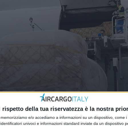
 delle spedizioni aeree merci
l rispetto della tua riservatezza è la nostra prior
memorizziamo e/o accediamo a informazioni su un dispositivo, come i c
identificatori univoci e informazioni standard inviate da un dispositivo 