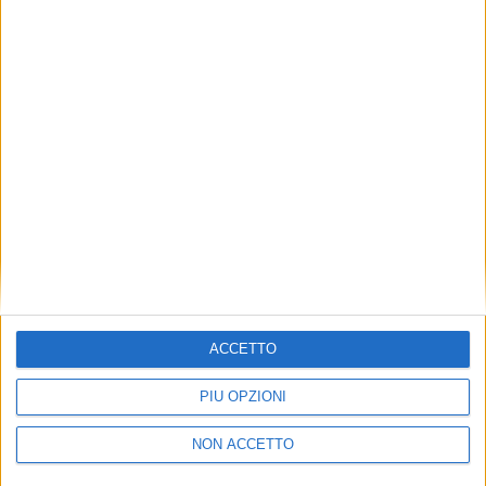
TUOI TOPICS PREFERITI OGNI
GIORNO?
ISCRIVITI
Dichiaro di aver letto e compreso l'informativa sulla privacy e
di dare il mio consenso alla ricezione di promozioni commerciali
ed informative.
Vedi POLITICA SULLA PRIVACY.
ACCETTO
PIÙ OPZIONI
NON ACCETTO