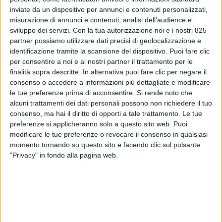
inviate da un dispositivo per annunci e contenuti personalizzati,
misurazione di annunci e contenuti, analisi dell'audience e
sviluppo dei servizi.
Con la tua autorizzazione noi e i nostri 825
partner possiamo utilizzare dati precisi di geolocalizzazione e
identificazione tramite la scansione del dispositivo. Puoi fare clic
per consentire a noi e ai nostri partner il trattamento per le
finalità sopra descritte. In alternativa puoi fare clic per negare il
consenso o accedere a informazioni più dettagliate e modificare
ITALIA
2 SETTEMBRE 2020
le tue preferenze prima di acconsentire.
Si rende noto che
Emirates affida al CoolBox di
alcuni trattamenti dei dati personali possono non richiedere il tuo
consenso, ma hai il diritto di opporti a tale trattamento. Le tue
Alha i suoi carichi pharma a
preferenze si applicheranno solo a questo sito web. Puoi
modificare le tue preferenze o revocare il consenso in qualsiasi
Fiumicino
momento tornando su questo sito e facendo clic sul pulsante
"Privacy" in fondo alla pagina web.
VUOI RICEVERE AGGIORNAMENTI SUI