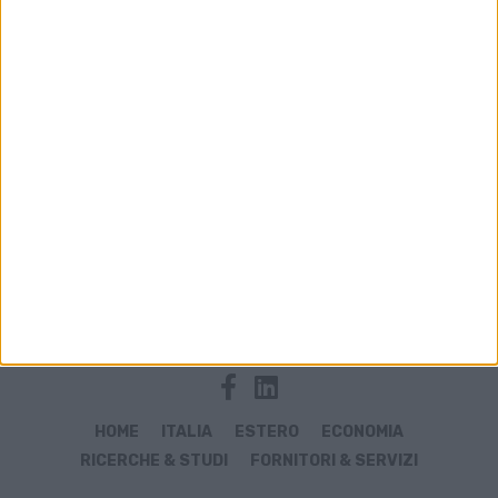
Archivio notizie di harma
HOME
ITALIA
ESTERO
ECONOMIA
RICERCHE & STUDI
FORNITORI & SERVIZI