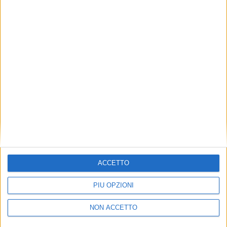
TUOI TOPICS PREFERITI OGNI
GIORNO?
ISCRIVITI
Dichiaro di aver letto e compreso l'informativa sulla privacy e
di dare il mio consenso alla ricezione di promozioni commerciali
ed informative.
Vedi POLITICA SULLA PRIVACY.
ACCETTO
PIÙ OPZIONI
NON ACCETTO