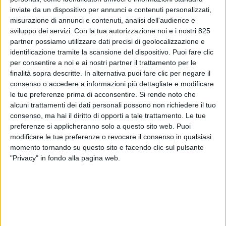
inviate da un dispositivo per annunci e contenuti personalizzati,
misurazione di annunci e contenuti, analisi dell'audience e
sviluppo dei servizi.
Con la tua autorizzazione noi e i nostri 825
partner possiamo utilizzare dati precisi di geolocalizzazione e
identificazione tramite la scansione del dispositivo. Puoi fare clic
per consentire a noi e ai nostri partner il trattamento per le
finalità sopra descritte. In alternativa puoi fare clic per negare il
consenso o accedere a informazioni più dettagliate e modificare
le tue preferenze prima di acconsentire.
Si rende noto che
alcuni trattamenti dei dati personali possono non richiedere il tuo
ITALIA
11 SETTEMBRE 2023
consenso, ma hai il diritto di opporti a tale trattamento. Le tue
Hellmann Italia rilevata dalla
preferenze si applicheranno solo a questo sito web. Puoi
modificare le tue preferenze o revocare il consenso in qualsiasi
capogruppo tedesca
momento tornando su questo sito e facendo clic sul pulsante
"Privacy" in fondo alla pagina web.
VUOI RICEVERE AGGIORNAMENTI SUI