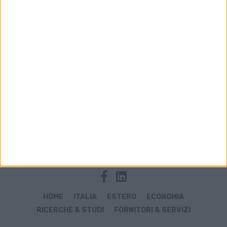
Archivio notizie di Hellman Italia
HOME
ITALIA
ESTERO
ECONOMIA
RICERCHE & STUDI
FORNITORI & SERVIZI