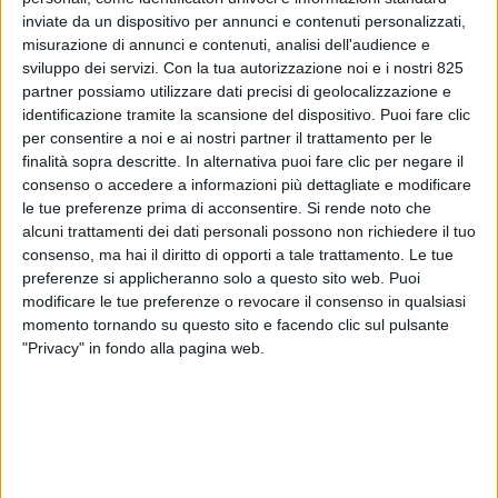
inviate da un dispositivo per annunci e contenuti personalizzati,
misurazione di annunci e contenuti, analisi dell'audience e
sviluppo dei servizi.
Con la tua autorizzazione noi e i nostri 825
partner possiamo utilizzare dati precisi di geolocalizzazione e
identificazione tramite la scansione del dispositivo. Puoi fare clic
per consentire a noi e ai nostri partner il trattamento per le
finalità sopra descritte. In alternativa puoi fare clic per negare il
consenso o accedere a informazioni più dettagliate e modificare
ESTERO
4 APRILE 2022
le tue preferenze prima di acconsentire.
Si rende noto che
Il Mryia e gli altri Antonov
alcuni trattamenti dei dati personali possono non richiedere il tuo
consenso, ma hai il diritto di opporti a tale trattamento. Le tue
distrutti a Ghostomel (FOTO
preferenze si applicheranno solo a questo sito web. Puoi
modificare le tue preferenze o revocare il consenso in qualsiasi
– VIDEO)
momento tornando su questo sito e facendo clic sul pulsante
"Privacy" in fondo alla pagina web.
VUOI RICEVERE AGGIORNAMENTI SUI