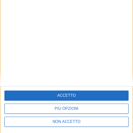
TUOI TOPICS PREFERITI OGNI
GIORNO?
ISCRIVITI
Dichiaro di aver letto e compreso l'informativa sulla privacy e
di dare il mio consenso alla ricezione di promozioni commerciali
ed informative.
Vedi POLITICA SULLA PRIVACY.
ACCETTO
PIÙ OPZIONI
NON ACCETTO