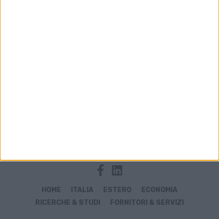
Archivio notizie di Hostomel
HOME
ITALIA
ESTERO
ECONOMIA
RICERCHE & STUDI
FORNITORI & SERVIZI