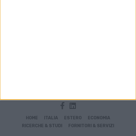
Archivio notizie di hypercar
HOME
ITALIA
ESTERO
ECONOMIA
RICERCHE & STUDI
FORNITORI & SERVIZI