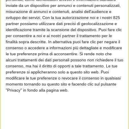
inviate da un dispositivo per annunci e contenuti personalizzati,
misurazione di annunci e contenuti, analisi dell'audience e
sviluppo dei servizi.
Con la tua autorizzazione noi e i nostri 825
partner possiamo utilizzare dati precisi di geolocalizzazione e
identificazione tramite la scansione del dispositivo. Puoi fare clic
per consentire a noi e ai nostri partner il trattamento per le
finalità sopra descritte. In alternativa puoi fare clic per negare il
consenso o accedere a informazioni più dettagliate e modificare
ITALIA
1 GIUGNO 2023
le tue preferenze prima di acconsentire.
Si rende noto che
Spedita con Emirates
alcuni trattamenti dei dati personali possono non richiedere il tuo
consenso, ma hai il diritto di opporti a tale trattamento. Le tue
dall’aeroporto di Bologna una
preferenze si applicheranno solo a questo sito web. Puoi
modificare le tue preferenze o revocare il consenso in qualsiasi
delle 5 Pagani Imola esistenti
momento tornando su questo sito e facendo clic sul pulsante
"Privacy" in fondo alla pagina web.
VUOI RICEVERE AGGIORNAMENTI SUI