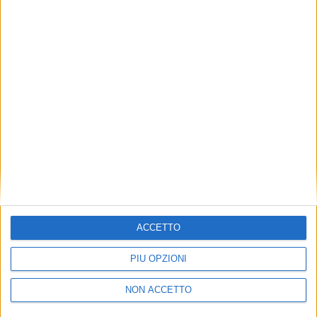
TUOI TOPICS PREFERITI OGNI
GIORNO?
ISCRIVITI
Dichiaro di aver letto e compreso l'informativa sulla privacy e
di dare il mio consenso alla ricezione di promozioni commerciali
ed informative.
Vedi POLITICA SULLA PRIVACY.
ACCETTO
PIÙ OPZIONI
NON ACCETTO