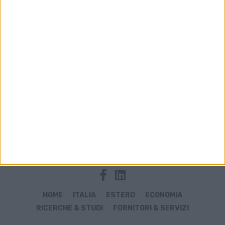
Archivio notizie di Industria 4.0
HOME
ITALIA
ESTERO
ECONOMIA
RICERCHE & STUDI
FORNITORI & SERVIZI