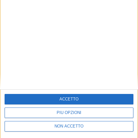
TUOI TOPICS PREFERITI OGNI
GIORNO?
ISCRIVITI
Dichiaro di aver letto e compreso l'informativa sulla privacy e
di dare il mio consenso alla ricezione di promozioni commerciali
ed informative.
Vedi POLITICA SULLA PRIVACY.
ACCETTO
PIÙ OPZIONI
NON ACCETTO