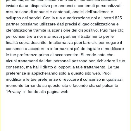
inviate da un dispositivo per annunci e contenuti personalizzati,
misurazione di annunci e contenuti, analisi dell'audience e
sviluppo dei servizi.
Con la tua autorizzazione noi e i nostri 825
partner possiamo utilizzare dati precisi di geolocalizzazione e
identificazione tramite la scansione del dispositivo. Puoi fare clic
per consentire a noi e ai nostri partner il trattamento per le
finalità sopra descritte. In alternativa puoi fare clic per negare il
consenso o accedere a informazioni più dettagliate e modificare
le tue preferenze prima di acconsentire.
Si rende noto che
alcuni trattamenti dei dati personali possono non richiedere il tuo
ESTERO
24 OTTOBRE 2017
consenso, ma hai il diritto di opporti a tale trattamento. Le tue
Spopola su internet la pilota
preferenze si applicheranno solo a questo sito web. Puoi
modificare le tue preferenze o revocare il consenso in qualsiasi
Lindy Kats che lavora in Italia
momento tornando su questo sito e facendo clic sul pulsante
"Privacy" in fondo alla pagina web.
VUOI RICEVERE AGGIORNAMENTI SUI