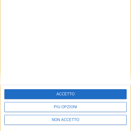
TUOI TOPICS PREFERITI OGNI
GIORNO?
ISCRIVITI
Dichiaro di aver letto e compreso l'informativa sulla privacy e
di dare il mio consenso alla ricezione di promozioni commerciali
ed informative.
Vedi POLITICA SULLA PRIVACY.
ACCETTO
PIÙ OPZIONI
NON ACCETTO