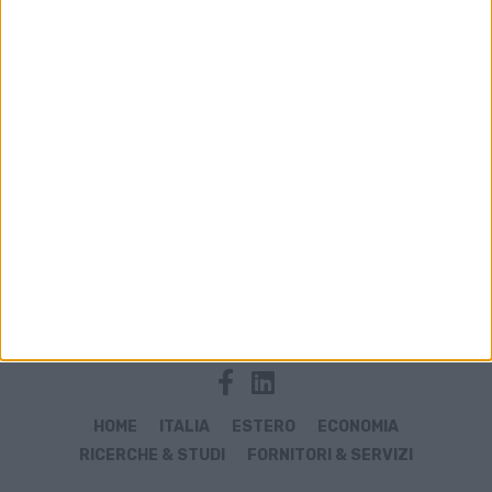
Archivio notizie di influencer
HOME
ITALIA
ESTERO
ECONOMIA
RICERCHE & STUDI
FORNITORI & SERVIZI