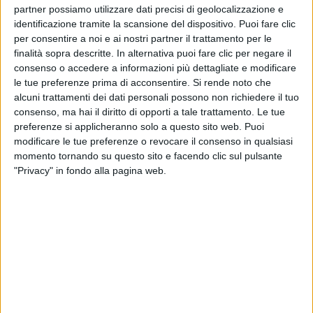
partner possiamo utilizzare dati precisi di geolocalizzazione e
identificazione tramite la scansione del dispositivo. Puoi fare clic
per consentire a noi e ai nostri partner il trattamento per le
finalità sopra descritte. In alternativa puoi fare clic per negare il
consenso o accedere a informazioni più dettagliate e modificare
ESTERO
le tue preferenze prima di acconsentire.
Si rende noto che
3 NOVEMBRE 2021
alcuni trattamenti dei dati personali possono non richiedere il tuo
Atc è il Gsa scelto da Ita per il cargo in nove
consenso, ma hai il diritto di opporti a tale trattamento. Le tue
paesi esteri
preferenze si applicheranno solo a questo sito web. Puoi
modificare le tue preferenze o revocare il consenso in qualsiasi
momento tornando su questo sito e facendo clic sul pulsante
"Privacy" in fondo alla pagina web.
ITALIA
11 OTTOBRE 2021