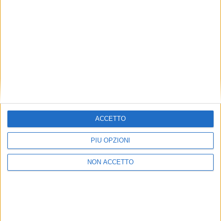
Alitalia Cargo lancia un
Ita Spa ottiene il Certificato
nuovo volo Malpensa –
di Operatore Aereo
Mumbai
ITALIA
ITALIA
6 LUGLIO 2021
4 MAGGIO 2021
ACCETTO
Enac avvia l’iter per il
Cinque aerei in volo per il
decollo di Ita
cargo di Alitalia
PIÙ OPZIONI
NON ACCETTO