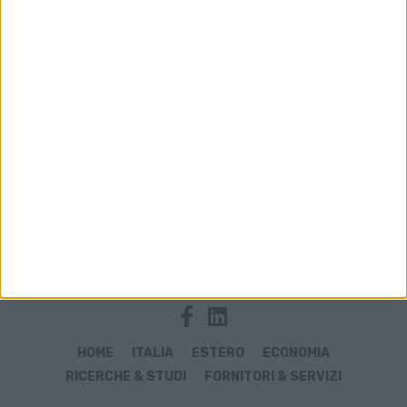
Archivio notizie di Italia cargo
HOME
ITALIA
ESTERO
ECONOMIA
RICERCHE & STUDI
FORNITORI & SERVIZI