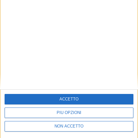
TUOI TOPICS PREFERITI OGNI
GIORNO?
ISCRIVITI
Dichiaro di aver letto e compreso l'informativa sulla privacy e
di dare il mio consenso alla ricezione di promozioni commerciali
ed informative.
Vedi POLITICA SULLA PRIVACY.
ACCETTO
PIÙ OPZIONI
NON ACCETTO