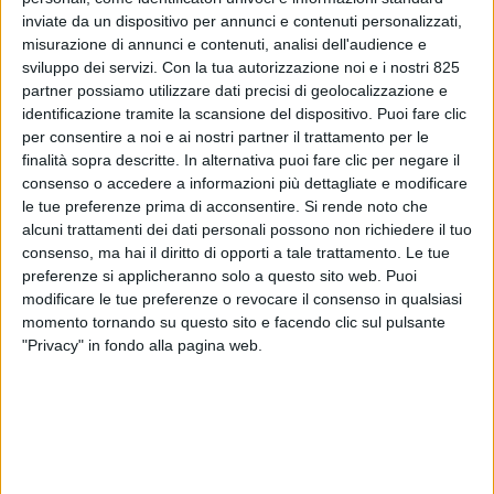
inviate da un dispositivo per annunci e contenuti personalizzati,
misurazione di annunci e contenuti, analisi dell'audience e
sviluppo dei servizi.
Con la tua autorizzazione noi e i nostri 825
partner possiamo utilizzare dati precisi di geolocalizzazione e
identificazione tramite la scansione del dispositivo. Puoi fare clic
per consentire a noi e ai nostri partner il trattamento per le
finalità sopra descritte. In alternativa puoi fare clic per negare il
consenso o accedere a informazioni più dettagliate e modificare
le tue preferenze prima di acconsentire.
Si rende noto che
alcuni trattamenti dei dati personali possono non richiedere il tuo
ITALIA
6 LUGLIO 2022
consenso, ma hai il diritto di opporti a tale trattamento. Le tue
Cargo Plus Italy nominata
preferenze si applicheranno solo a questo sito web. Puoi
modificare le tue preferenze o revocare il consenso in qualsiasi
Gsa di Air Transat in Italia
momento tornando su questo sito e facendo clic sul pulsante
"Privacy" in fondo alla pagina web.
VUOI RICEVERE AGGIORNAMENTI SUI