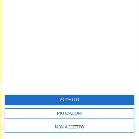
TUOI TOPICS PREFERITI OGNI
GIORNO?
ISCRIVITI
Dichiaro di aver letto e compreso l'informativa sulla privacy e
di dare il mio consenso alla ricezione di promozioni commerciali
ed informative.
Vedi POLITICA SULLA PRIVACY.
ACCETTO
PIÙ OPZIONI
NON ACCETTO