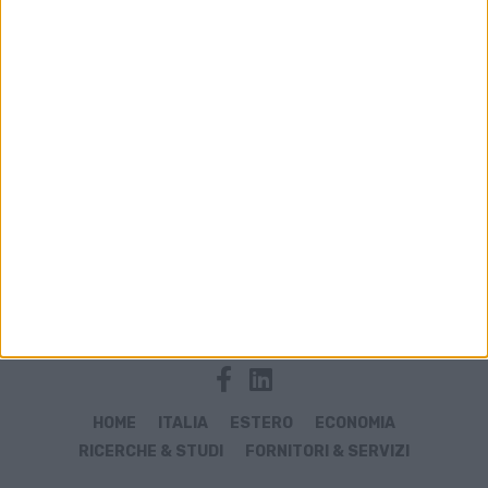
Archivio notizie di Jannie Davel
HOME
ITALIA
ESTERO
ECONOMIA
RICERCHE & STUDI
FORNITORI & SERVIZI