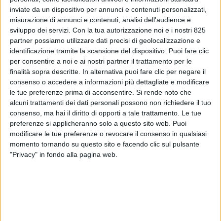
inviate da un dispositivo per annunci e contenuti personalizzati,
misurazione di annunci e contenuti, analisi dell'audience e
sviluppo dei servizi.
Con la tua autorizzazione noi e i nostri 825
partner possiamo utilizzare dati precisi di geolocalizzazione e
identificazione tramite la scansione del dispositivo. Puoi fare clic
per consentire a noi e ai nostri partner il trattamento per le
finalità sopra descritte. In alternativa puoi fare clic per negare il
consenso o accedere a informazioni più dettagliate e modificare
ITALIA
20 FEBBRAIO 2024
le tue preferenze prima di acconsentire.
Si rende noto che
Msc Air Cargo interrompe il
alcuni trattamenti dei dati personali possono non richiedere il tuo
consenso, ma hai il diritto di opporti a tale trattamento. Le tue
suo rapporto con Ecs Group
preferenze si applicheranno solo a questo sito web. Puoi
modificare le tue preferenze o revocare il consenso in qualsiasi
come Gsa
momento tornando su questo sito e facendo clic sul pulsante
"Privacy" in fondo alla pagina web.
VUOI RICEVERE AGGIORNAMENTI SUI