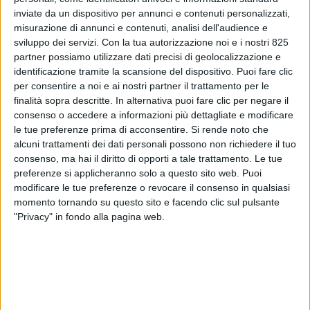
inviate da un dispositivo per annunci e contenuti personalizzati,
misurazione di annunci e contenuti, analisi dell'audience e
sviluppo dei servizi.
Con la tua autorizzazione noi e i nostri 825
partner possiamo utilizzare dati precisi di geolocalizzazione e
identificazione tramite la scansione del dispositivo. Puoi fare clic
per consentire a noi e ai nostri partner il trattamento per le
finalità sopra descritte. In alternativa puoi fare clic per negare il
consenso o accedere a informazioni più dettagliate e modificare
le tue preferenze prima di acconsentire.
Si rende noto che
alcuni trattamenti dei dati personali possono non richiedere il tuo
ESTERO
4 AGOSTO 2020
consenso, ma hai il diritto di opporti a tale trattamento. Le tue
In crescita le spedizioni
preferenze si applicheranno solo a questo sito web. Puoi
modificare le tue preferenze o revocare il consenso in qualsiasi
dall’Europa di Aero Africa
momento tornando su questo sito e facendo clic sul pulsante
"Privacy" in fondo alla pagina web.
VUOI RICEVERE AGGIORNAMENTI SUI