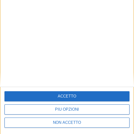
TUOI TOPICS PREFERITI OGNI
GIORNO?
ISCRIVITI
Dichiaro di aver letto e compreso l'informativa sulla privacy e
di dare il mio consenso alla ricezione di promozioni commerciali
ed informative.
Vedi POLITICA SULLA PRIVACY.
ACCETTO
PIÙ OPZIONI
NON ACCETTO