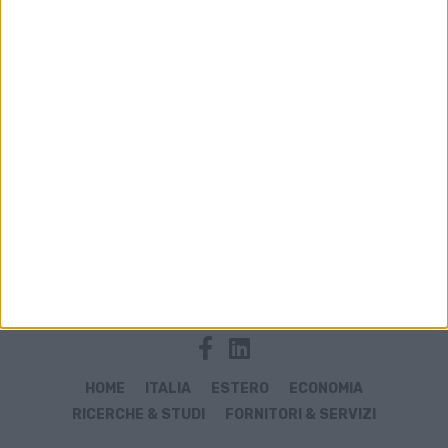
Archivio notizie di Juergen Anwander
HOME
ITALIA
ESTERO
ECONOMIA
RICERCHE & STUDI
FORNITORI & SERVIZI