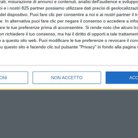
ati, misurazione di annunci e contenuti, analisi dell'audience e sviluppo 
i e i nostri 825 partner possiamo utilizzare dati precisi di geolocalizzaz
el dispositivo. Puoi fare clic per consentire a noi e ai nostri partner il 
tte. In alternativa puoi fare clic per negare il consenso o accedere a inf
are le tue preferenze prima di acconsentire.
Si rende noto che alcuni tr
 richiedere il tuo consenso, ma hai il diritto di opporti a tale trattame
o a questo sito web. Puoi modificare le tue preferenze o revocare il con
questo sito e facendo clic sul pulsante "Privacy" in fondo alla pagina
ONI
NON ACCETTO
AC