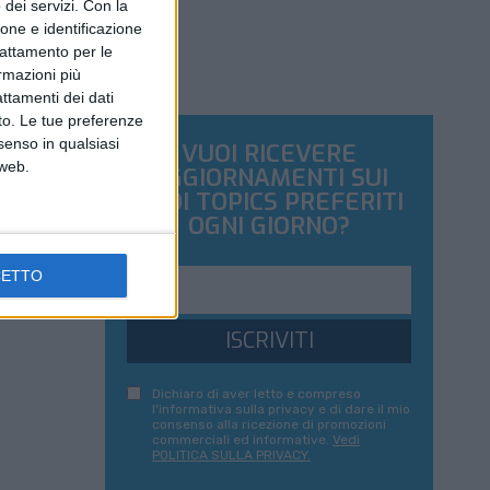
dei servizi.
Con la
ione e identificazione
trattamento per le
ormazioni più
attamenti dei dati
nto. Le tue preferenze
senso in qualsiasi
VUOI RICEVERE
 web.
AGGIORNAMENTI SUI
TUOI TOPICS PREFERITI
OGNI GIORNO?
CETTO
ISCRIVITI
Dichiaro di aver letto e compreso
l'informativa sulla privacy e di dare il mio
consenso alla ricezione di promozioni
commerciali ed informative.
Vedi
POLITICA SULLA PRIVACY.