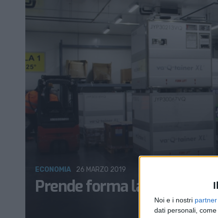
ECONOMIA
26 MARZO 2019
Prende forma la Toscana P
I
Noi e i nostri
partner
dati personali, come 