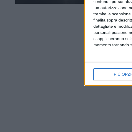
contenuti personalizz
tua autorizzazione no
tramite la scansione d
finalità sopra descri
dettagliate e modific
personali possono non
si applicheranno sol
momento tornando su 
PIÙ OPZI