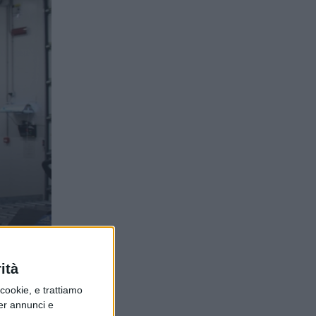
ità
ookie, e trattiamo
per annunci e