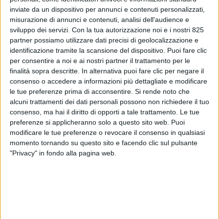
inviate da un dispositivo per annunci e contenuti personalizzati,
misurazione di annunci e contenuti, analisi dell'audience e
sviluppo dei servizi.
Con la tua autorizzazione noi e i nostri 825
partner possiamo utilizzare dati precisi di geolocalizzazione e
identificazione tramite la scansione del dispositivo. Puoi fare clic
per consentire a noi e ai nostri partner il trattamento per le
finalità sopra descritte. In alternativa puoi fare clic per negare il
consenso o accedere a informazioni più dettagliate e modificare
ITALIA
28 GIUGNO 2019
le tue preferenze prima di acconsentire.
Si rende noto che
Geodis FF Italia ha affidato a
alcuni trattamenti dei dati personali possono non richiedere il tuo
consenso, ma hai il diritto di opporti a tale trattamento. Le tue
Cargolux un carico da 100
preferenze si applicheranno solo a questo sito web. Puoi
modificare le tue preferenze o revocare il consenso in qualsiasi
tonnellate
momento tornando su questo sito e facendo clic sul pulsante
"Privacy" in fondo alla pagina web.
VUOI RICEVERE AGGIORNAMENTI SUI