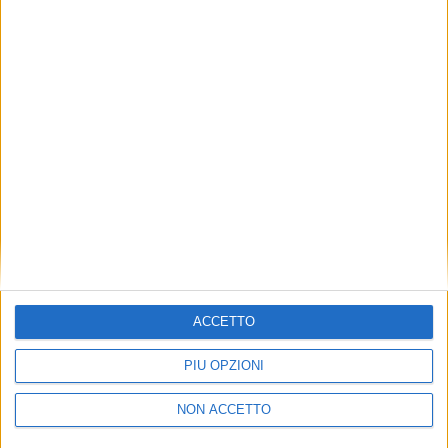
TUOI TOPICS PREFERITI OGNI
GIORNO?
ISCRIVITI
Dichiaro di aver letto e compreso l'informativa sulla privacy e
di dare il mio consenso alla ricezione di promozioni commerciali
ed informative.
Vedi POLITICA SULLA PRIVACY.
ACCETTO
PIÙ OPZIONI
NON ACCETTO