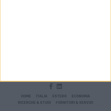
Archivio notizie di KUL
HOME
ITALIA
ESTERO
ECONOMIA
RICERCHE & STUDI
FORNITORI & SERVIZI