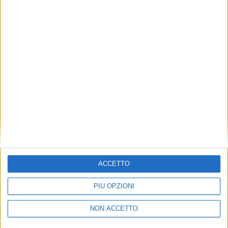
TUOI TOPICS PREFERITI OGNI
GIORNO?
ISCRIVITI
Dichiaro di aver letto e compreso l'informativa sulla privacy e
di dare il mio consenso alla ricezione di promozioni commerciali
ed informative.
Vedi POLITICA SULLA PRIVACY.
ACCETTO
PIÙ OPZIONI
NON ACCETTO