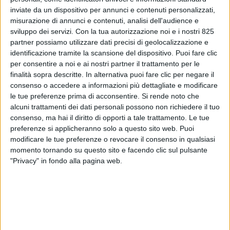
inviate da un dispositivo per annunci e contenuti personalizzati,
misurazione di annunci e contenuti, analisi dell'audience e
sviluppo dei servizi.
Con la tua autorizzazione noi e i nostri 825
partner possiamo utilizzare dati precisi di geolocalizzazione e
identificazione tramite la scansione del dispositivo. Puoi fare clic
per consentire a noi e ai nostri partner il trattamento per le
finalità sopra descritte. In alternativa puoi fare clic per negare il
consenso o accedere a informazioni più dettagliate e modificare
ECONOMIA
23 OTTOBRE 2018
le tue preferenze prima di acconsentire.
Si rende noto che
Per le merci decolla un nuovo
alcuni trattamenti dei dati personali possono non richiedere il tuo
consenso, ma hai il diritto di opporti a tale trattamento. Le tue
volo fra Malpensa e Kuwait
preferenze si applicheranno solo a questo sito web. Puoi
modificare le tue preferenze o revocare il consenso in qualsiasi
city
momento tornando su questo sito e facendo clic sul pulsante
"Privacy" in fondo alla pagina web.
VUOI RICEVERE AGGIORNAMENTI SUI