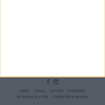
Archivio notizie di Kuwait Airways
HOME
ITALIA
ESTERO
ECONOMIA
RICERCHE & STUDI
FORNITORI & SERVIZI