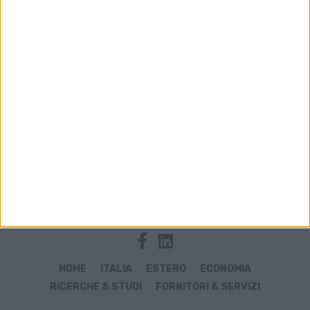
Archivio notizie di libro
HOME
ITALIA
ESTERO
ECONOMIA
RICERCHE & STUDI
FORNITORI & SERVIZI