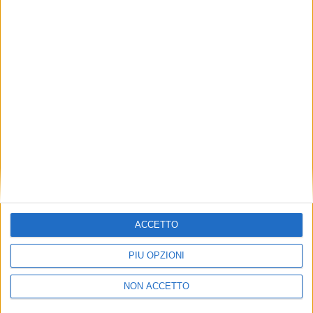
TUOI TOPICS PREFERITI OGNI
GIORNO?
ISCRIVITI
Dichiaro di aver letto e compreso l'informativa sulla privacy e
di dare il mio consenso alla ricezione di promozioni commerciali
ed informative.
Vedi POLITICA SULLA PRIVACY.
ACCETTO
PIÙ OPZIONI
NON ACCETTO