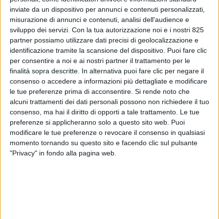
inviate da un dispositivo per annunci e contenuti personalizzati,
misurazione di annunci e contenuti, analisi dell'audience e
sviluppo dei servizi.
Con la tua autorizzazione noi e i nostri 825
partner possiamo utilizzare dati precisi di geolocalizzazione e
identificazione tramite la scansione del dispositivo. Puoi fare clic
per consentire a noi e ai nostri partner il trattamento per le
ECONOMIA
19 NOVEMBRE 2025
finalità sopra descritte. In alternativa puoi fare clic per negare il
consenso o accedere a informazioni più dettagliate e modificare
“Dazi Usa: regole, sfide e
le tue preferenze prima di acconsentire.
Si rende noto che
opportunità”: consigli utili per
alcuni trattamenti dei dati personali possono non richiedere il tuo
consenso, ma hai il diritto di opporti a tale trattamento. Le tue
le imprese in un libro appena
preferenze si applicheranno solo a questo sito web. Puoi
modificare le tue preferenze o revocare il consenso in qualsiasi
presentato
momento tornando su questo sito e facendo clic sul pulsante
"Privacy" in fondo alla pagina web.
VUOI RICEVERE AGGIORNAMENTI SUI