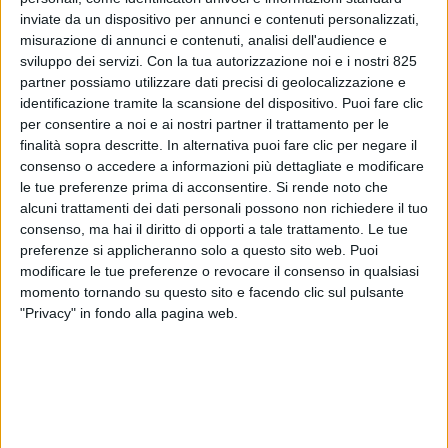
inviate da un dispositivo per annunci e contenuti personalizzati,
misurazione di annunci e contenuti, analisi dell'audience e
sviluppo dei servizi.
Con la tua autorizzazione noi e i nostri 825
partner possiamo utilizzare dati precisi di geolocalizzazione e
identificazione tramite la scansione del dispositivo. Puoi fare clic
per consentire a noi e ai nostri partner il trattamento per le
finalità sopra descritte. In alternativa puoi fare clic per negare il
consenso o accedere a informazioni più dettagliate e modificare
ESTERO
16 APRILE 2021
le tue preferenze prima di acconsentire.
Si rende noto che
Poste Air Cargo sconfina di
alcuni trattamenti dei dati personali possono non richiedere il tuo
consenso, ma hai il diritto di opporti a tale trattamento. Le tue
nuovo con un volo Germania
preferenze si applicheranno solo a questo sito web. Puoi
modificare le tue preferenze o revocare il consenso in qualsiasi
– Marocco
momento tornando su questo sito e facendo clic sul pulsante
"Privacy" in fondo alla pagina web.
VUOI RICEVERE AGGIORNAMENTI SUI