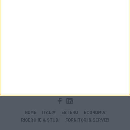
Archivio notizie di Lipsa Tangeri
HOME
ITALIA
ESTERO
ECONOMIA
RICERCHE & STUDI
FORNITORI & SERVIZI