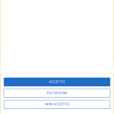
TUOI TOPICS PREFERITI OGNI
GIORNO?
ISCRIVITI
Dichiaro di aver letto e compreso l'informativa sulla privacy e
di dare il mio consenso alla ricezione di promozioni commerciali
ed informative.
Vedi POLITICA SULLA PRIVACY.
ACCETTO
PIÙ OPZIONI
NON ACCETTO