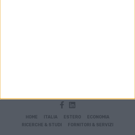
Archivio notizie di marittimi
HOME
ITALIA
ESTERO
ECONOMIA
RICERCHE & STUDI
FORNITORI & SERVIZI