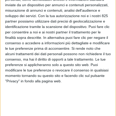
inviate da un dispositivo per annunci e contenuti personalizzati,
misurazione di annunci e contenuti, analisi dell'audience e
sviluppo dei servizi.
Con la tua autorizzazione noi e i nostri 825
partner possiamo utilizzare dati precisi di geolocalizzazione e
identificazione tramite la scansione del dispositivo. Puoi fare clic
per consentire a noi e ai nostri partner il trattamento per le
finalità sopra descritte. In alternativa puoi fare clic per negare il
consenso o accedere a informazioni più dettagliate e modificare
ECONOMIA
15 NOVEMBRE 2018
le tue preferenze prima di acconsentire.
Si rende noto che
La rivoluzione digitale
alcuni trattamenti dei dati personali possono non richiedere il tuo
consenso, ma hai il diritto di opporti a tale trattamento. Le tue
stravolge il business delle
preferenze si applicheranno solo a questo sito web. Puoi
modificare le tue preferenze o revocare il consenso in qualsiasi
spedizioni merci
momento tornando su questo sito e facendo clic sul pulsante
"Privacy" in fondo alla pagina web.
VUOI RICEVERE AGGIORNAMENTI SUI