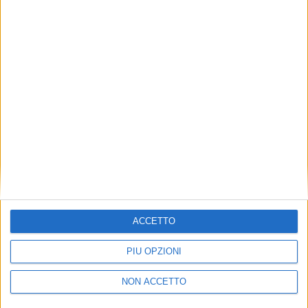
TUOI TOPICS PREFERITI OGNI
GIORNO?
ISCRIVITI
Dichiaro di aver letto e compreso l'informativa sulla privacy e
di dare il mio consenso alla ricezione di promozioni commerciali
ed informative.
Vedi POLITICA SULLA PRIVACY.
ACCETTO
PIÙ OPZIONI
NON ACCETTO