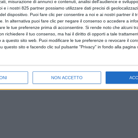
ati, misurazione di annunci e contenuti, analisi dell'audience e sviluppo 
i e i nostri 825 partner possiamo utilizzare dati precisi di geolocalizzaz
el dispositivo. Puoi fare clic per consentire a noi e ai nostri partner il 
tte. In alternativa puoi fare clic per negare il consenso o accedere a inf
are le tue preferenze prima di acconsentire.
Si rende noto che alcuni tr
 richiedere il tuo consenso, ma hai il diritto di opporti a tale trattame
o a questo sito web. Puoi modificare le tue preferenze o revocare il con
questo sito e facendo clic sul pulsante "Privacy" in fondo alla pagina
ONI
NON ACCETTO
AC