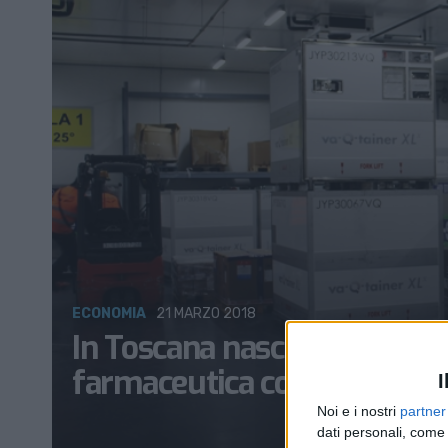
ECONOMIA
21 MARZO 2018
In Toscana nascerà un centro
farmaceutica collegato con 
I
Noi e i nostri
partner
dati personali, come 