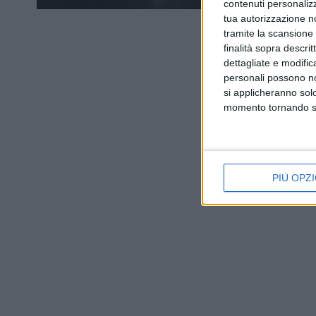
contenuti personalizz
tua autorizzazione no
tramite la scansione d
finalità sopra descri
dettagliate e modific
personali possono non
si applicheranno sol
momento tornando su 
PIÙ OPZI