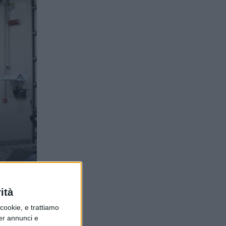
ità
ookie, e trattiamo
per annunci e