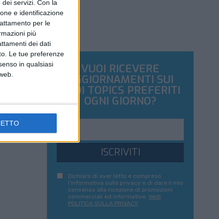
dei servizi.
Con la
ione e identificazione
trattamento per le
ormazioni più
attamenti dei dati
nto. Le tue preferenze
senso in qualsiasi
VUOI RICEVERE
 web.
AGGIORNAMENTI SUI
TUOI TOPICS PREFERITI
OGNI GIORNO?
CETTO
ISCRIVITI
Dichiaro di aver letto e compreso
l'informativa sulla privacy e di dare il mio
consenso alla ricezione di promozioni
commerciali ed informative.
Vedi
POLITICA SULLA PRIVACY.