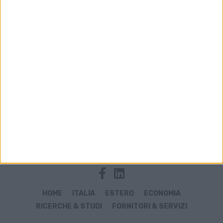
Archivio notizie di merce contraffatta
HOME
ITALIA
ESTERO
ECONOMIA
RICERCHE & STUDI
FORNITORI & SERVIZI