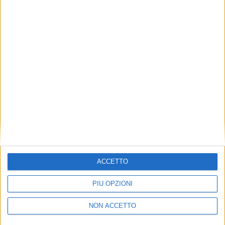
TUOI TOPICS PREFERITI OGNI
GIORNO?
ISCRIVITI
Dichiaro di aver letto e compreso l'informativa sulla privacy e
di dare il mio consenso alla ricezione di promozioni commerciali
ed informative.
Vedi POLITICA SULLA PRIVACY.
ACCETTO
PIÙ OPZIONI
NON ACCETTO