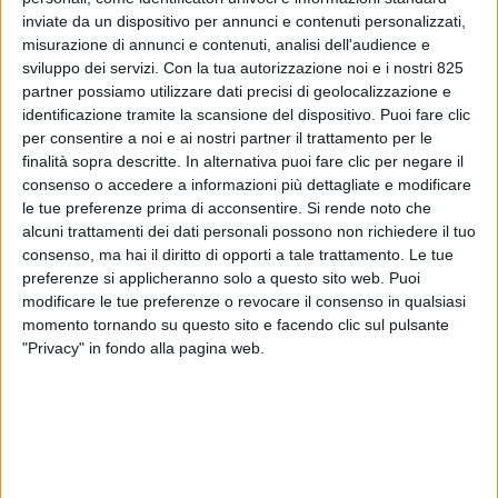
inviate da un dispositivo per annunci e contenuti personalizzati,
misurazione di annunci e contenuti, analisi dell'audience e
sviluppo dei servizi.
Con la tua autorizzazione noi e i nostri 825
partner possiamo utilizzare dati precisi di geolocalizzazione e
identificazione tramite la scansione del dispositivo. Puoi fare clic
per consentire a noi e ai nostri partner il trattamento per le
ITALIA
3 GIUGNO 2026
finalità sopra descritte. In alternativa puoi fare clic per negare il
consenso o accedere a informazioni più dettagliate e modificare
Oltre 6mila articoli
le tue preferenze prima di acconsentire.
Si rende noto che
contraffatti sequestrati nei
alcuni trattamenti dei dati personali possono non richiedere il tuo
consenso, ma hai il diritto di opporti a tale trattamento. Le tue
magazzini di Malpensa da
preferenze si applicheranno solo a questo sito web. Puoi
modificare le tue preferenze o revocare il consenso in qualsiasi
inizio 2026
momento tornando su questo sito e facendo clic sul pulsante
"Privacy" in fondo alla pagina web.
VUOI RICEVERE AGGIORNAMENTI SUI