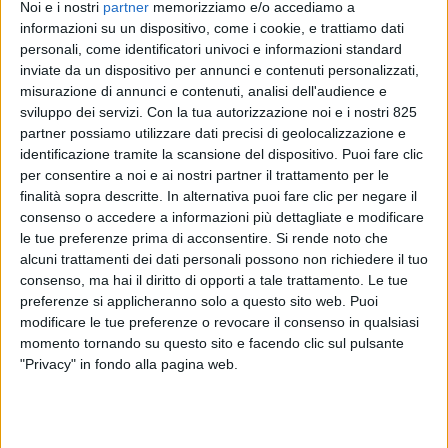
Noi e i nostri
partner
memorizziamo e/o accediamo a
informazioni su un dispositivo, come i cookie, e trattiamo dati
personali, come identificatori univoci e informazioni standard
inviate da un dispositivo per annunci e contenuti personalizzati,
misurazione di annunci e contenuti, analisi dell'audience e
sviluppo dei servizi.
Con la tua autorizzazione noi e i nostri 825
partner possiamo utilizzare dati precisi di geolocalizzazione e
identificazione tramite la scansione del dispositivo. Puoi fare clic
per consentire a noi e ai nostri partner il trattamento per le
ITALIA
31 MARZO 2023
finalità sopra descritte. In alternativa puoi fare clic per negare il
Arrivato in Italia lo
consenso o accedere a informazioni più dettagliate e modificare
spedizioniere digitale
le tue preferenze prima di acconsentire.
Si rende noto che
alcuni trattamenti dei dati personali possono non richiedere il tuo
Flexport
consenso, ma hai il diritto di opporti a tale trattamento. Le tue
preferenze si applicheranno solo a questo sito web. Puoi
modificare le tue preferenze o revocare il consenso in qualsiasi
momento tornando su questo sito e facendo clic sul pulsante
"Privacy" in fondo alla pagina web.