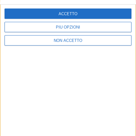
ISCRIVITI
ACCETTO
Dichiaro di aver letto e compreso l'informativa sulla privacy e
di dare il mio consenso alla ricezione di promozioni commerciali
PIÙ OPZIONI
ed informative.
Vedi POLITICA SULLA PRIVACY.
NON ACCETTO