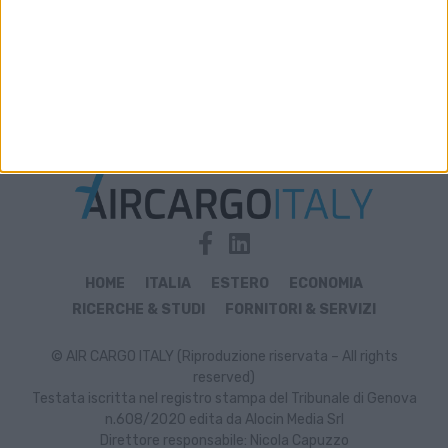
Archivio notizie di New Charter
HOME
ITALIA
ESTERO
ECONOMIA
RICERCHE & STUDI
FORNITORI & SERVIZI
© AIR CARGO ITALY (Riproduzione riservata – All rights
reserved)
Testata iscritta nel registro stampa del Tribunale di Genova
n.608/2020 edita da Alocin Media Srl
Direttore responsabile: Nicola Capuzzo