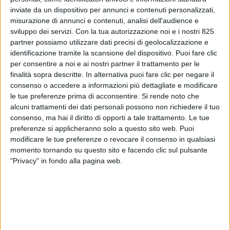
inviate da un dispositivo per annunci e contenuti personalizzati,
misurazione di annunci e contenuti, analisi dell'audience e
sviluppo dei servizi.
Con la tua autorizzazione noi e i nostri 825
partner possiamo utilizzare dati precisi di geolocalizzazione e
identificazione tramite la scansione del dispositivo. Puoi fare clic
per consentire a noi e ai nostri partner il trattamento per le
finalità sopra descritte. In alternativa puoi fare clic per negare il
consenso o accedere a informazioni più dettagliate e modificare
le tue preferenze prima di acconsentire.
Si rende noto che
alcuni trattamenti dei dati personali possono non richiedere il tuo
ITALIA
4 SETTEMBRE 2019
consenso, ma hai il diritto di opporti a tale trattamento. Le tue
Chi è Paola De Micheli: il
preferenze si applicheranno solo a questo sito web. Puoi
modificare le tue preferenze o revocare il consenso in qualsiasi
nuovo Ministro dei trasporti
momento tornando su questo sito e facendo clic sul pulsante
"Privacy" in fondo alla pagina web.
VUOI RICEVERE AGGIORNAMENTI SUI