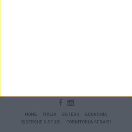
Archivio notizie di Paola
HOME
ITALIA
ESTERO
ECONOMIA
RICERCHE & STUDI
FORNITORI & SERVIZI