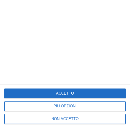
TUOI TOPICS PREFERITI OGNI
GIORNO?
ISCRIVITI
Dichiaro di aver letto e compreso l'informativa sulla privacy e
di dare il mio consenso alla ricezione di promozioni commerciali
ed informative.
Vedi POLITICA SULLA PRIVACY.
ACCETTO
PIÙ OPZIONI
NON ACCETTO