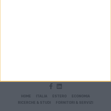
Archivio notizie di Phoenix
HOME
ITALIA
ESTERO
ECONOMIA
RICERCHE & STUDI
FORNITORI & SERVIZI