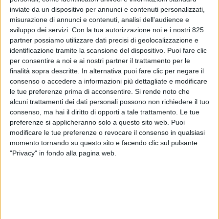
inviate da un dispositivo per annunci e contenuti personalizzati,
misurazione di annunci e contenuti, analisi dell'audience e
sviluppo dei servizi.
Con la tua autorizzazione noi e i nostri 825
partner possiamo utilizzare dati precisi di geolocalizzazione e
identificazione tramite la scansione del dispositivo. Puoi fare clic
per consentire a noi e ai nostri partner il trattamento per le
finalità sopra descritte. In alternativa puoi fare clic per negare il
consenso o accedere a informazioni più dettagliate e modificare
ECONOMIA
23 APRILE 2018
le tue preferenze prima di acconsentire.
Si rende noto che
Una acquisizione e quattro
alcuni trattamenti dei dati personali possono non richiedere il tuo
consenso, ma hai il diritto di opporti a tale trattamento. Le tue
nuovi uffici in Usa per Savino
preferenze si applicheranno solo a questo sito web. Puoi
modificare le tue preferenze o revocare il consenso in qualsiasi
Del Bene
momento tornando su questo sito e facendo clic sul pulsante
"Privacy" in fondo alla pagina web.
VUOI RICEVERE AGGIORNAMENTI SUI