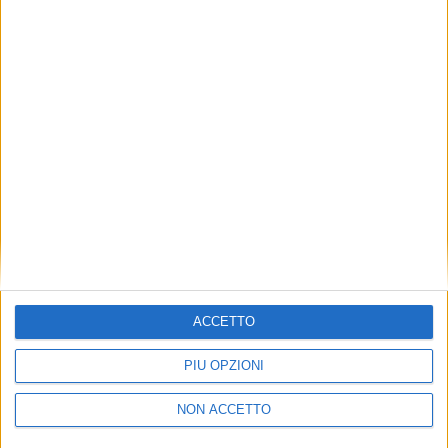
TUOI TOPICS PREFERITI OGNI
GIORNO?
ISCRIVITI
Dichiaro di aver letto e compreso l'informativa sulla privacy e
di dare il mio consenso alla ricezione di promozioni commerciali
ed informative.
Vedi POLITICA SULLA PRIVACY.
ACCETTO
PIÙ OPZIONI
NON ACCETTO