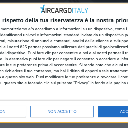
l rispetto della tua riservatezza è la nostra prior
memorizziamo e/o accediamo a informazioni su un dispositivo, come i c
identificatori univoci e informazioni standard inviate da un dispositivo 
ati, misurazione di annunci e contenuti, analisi dell'audience e sviluppo 
i e i nostri 825 partner possiamo utilizzare dati precisi di geolocalizzaz
ITALIA
el dispositivo. Puoi fare clic per consentire a noi e ai nostri partner il 
2026
12 FEBBRAIO 2026
tte. In alternativa puoi fare clic per negare il consenso o accedere a inf
 “Incassi minimi ma
Da luglio in vigore il nu
are le tue preferenze prima di acconsentire.
Si rende noto che alcuni tr
n fuga con la tassa sui
provvisorio Ue sui piccol
 richiedere il tuo consenso, ma hai il diritto di opporti a tale trattame
o a questo sito web. Puoi modificare le tue preferenze o revocare il con
acchi”
questo sito e facendo clic sul pulsante "Privacy" in fondo alla pagina
ONI
NON ACCETTO
AC