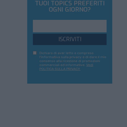
TUOI TOPICS PREFERITI
OGNI GIORNO?
ISCRIVITI
Dichiaro di aver letto e compreso
l'informativa sulla privacy e di dare il mio
consenso alla ricezione di promozioni
commerciali ed informative.
Vedi
POLITICA SULLA PRIVACY.