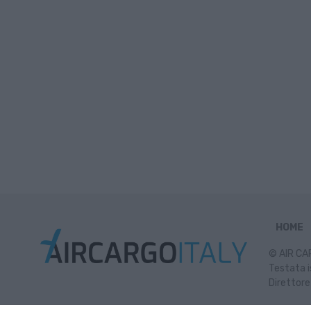
HOME
© AIR CAR
Testata i
Direttore