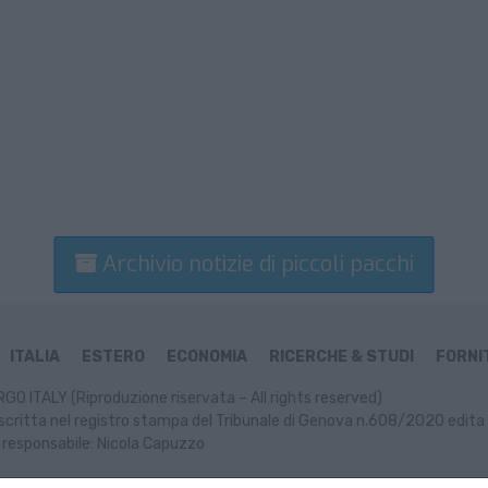
Archivio notizie di piccoli pacchi
ITALIA
ESTERO
ECONOMIA
RICERCHE & STUDI
FORNIT
GO ITALY (Riproduzione riservata – All rights reserved)
scritta nel registro stampa del Tribunale di Genova n.608/2020 edita 
 responsabile: Nicola Capuzzo