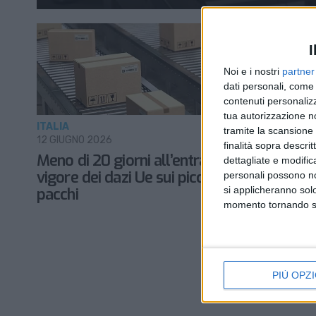
I
Noi e i nostri
partner
dati personali, come 
contenuti personalizz
tua autorizzazione no
ITALIA
ITALIA
tramite la scansione d
12 GIUGNO 2026
26 MAGGIO 
finalità sopra descri
Meno di 20 giorni all’entrata in
Confetra:
dettagliate e modific
vigore dei dazi Ue sui piccoli
traffici i
personali possono non
si applicheranno sol
pacchi
piccoli p
momento tornando su 
PIÙ OPZI