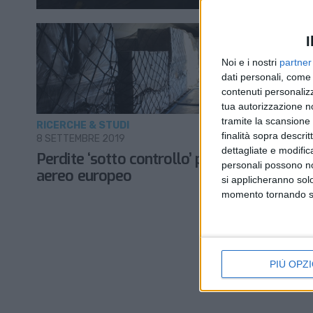
I
Noi e i nostri
partner
dati personali, come 
contenuti personalizz
tua autorizzazione no
tramite la scansione d
RICERCHE & STUDI
finalità sopra descri
8 SETTEMBRE 2019
dettagliate e modific
Perdite ‘sotto controllo’ per il cargo
personali possono non
aereo europeo
si applicheranno sol
momento tornando su 
PIÙ OPZI