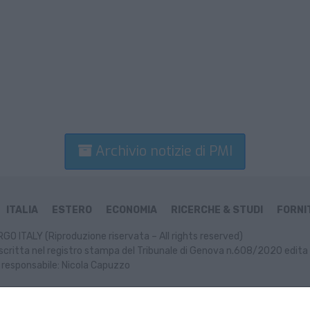
Archivio notizie di PMI
ITALIA
ESTERO
ECONOMIA
RICERCHE & STUDI
FORNIT
GO ITALY (Riproduzione riservata – All rights reserved)
scritta nel registro stampa del Tribunale di Genova n.608/2020 edita 
 responsabile: Nicola Capuzzo
ormativa Cookie
Informativa Privacy
P. IVA: 02499470991