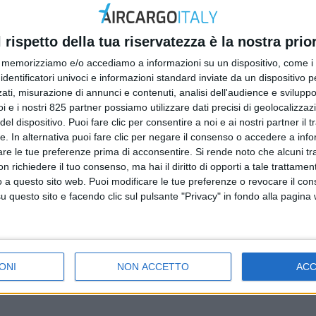
l rispetto della tua riservatezza è la nostra prior
memorizziamo e/o accediamo a informazioni su un dispositivo, come i c
identificatori univoci e informazioni standard inviate da un dispositivo 
ati, misurazione di annunci e contenuti, analisi dell'audience e sviluppo 
i e i nostri 825 partner possiamo utilizzare dati precisi di geolocalizzaz
el dispositivo. Puoi fare clic per consentire a noi e ai nostri partner il 
tte. In alternativa puoi fare clic per negare il consenso o accedere a inf
are le tue preferenze prima di acconsentire.
Si rende noto che alcuni tr
 richiedere il tuo consenso, ma hai il diritto di opporti a tale trattame
o a questo sito web. Puoi modificare le tue preferenze o revocare il con
questo sito e facendo clic sul pulsante "Privacy" in fondo alla pagina
ONI
NON ACCETTO
AC