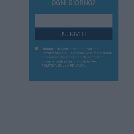
OGNI GIORNO?
ISCRIVITI
Dichiaro di aver letto e compreso
l'informativa sulla privacy e di dare il mio
consenso alla ricezione di promozioni
commerciali ed informative.
Vedi
POLITICA SULLA PRIVACY.