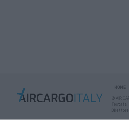
HOME
© AIR CAR
Testata i
Direttore
Inf