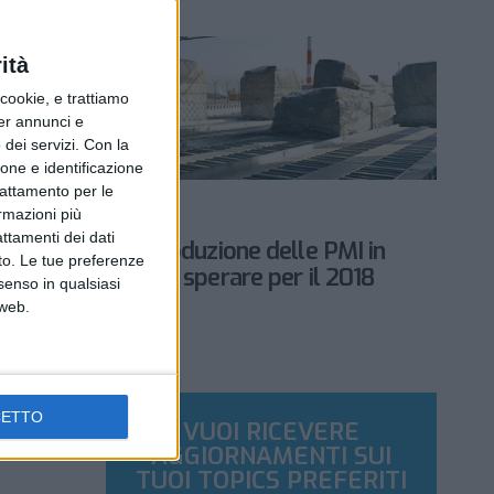
ità
ookie, e trattiamo
per annunci e
dei servizi.
Con la
ione e identificazione
trattamento per le
ECONOMIA
ormazioni più
3 GENNAIO 2018
attamenti dei dati
La corsa della produzione delle PMI in
nto. Le tue preferenze
Europa lascia ben sperare per il 2018
senso in qualsiasi
 web.
CETTO
VUOI RICEVERE
AGGIORNAMENTI SUI
TUOI TOPICS PREFERITI