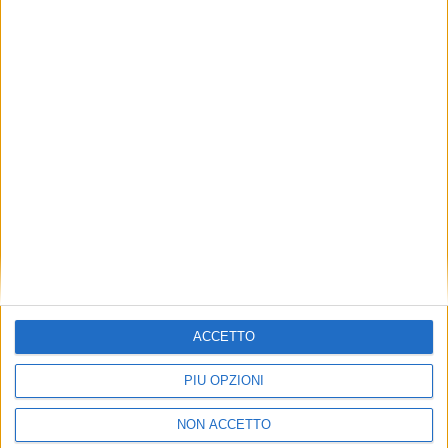
TUOI TOPICS PREFERITI OGNI
GIORNO?
ISCRIVITI
Dichiaro di aver letto e compreso l'informativa sulla privacy e
di dare il mio consenso alla ricezione di promozioni commerciali
ed informative.
Vedi POLITICA SULLA PRIVACY.
ACCETTO
PIÙ OPZIONI
NON ACCETTO