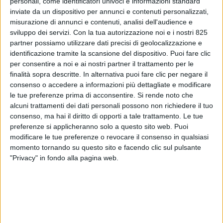
personali, come identificatori univoci e informazioni standard
inviate da un dispositivo per annunci e contenuti personalizzati,
misurazione di annunci e contenuti, analisi dell'audience e
sviluppo dei servizi.
Con la tua autorizzazione noi e i nostri 825
partner possiamo utilizzare dati precisi di geolocalizzazione e
identificazione tramite la scansione del dispositivo. Puoi fare clic
per consentire a noi e ai nostri partner il trattamento per le
finalità sopra descritte. In alternativa puoi fare clic per negare il
consenso o accedere a informazioni più dettagliate e modificare
ESTERO
16 FEBBRAIO 2021
le tue preferenze prima di acconsentire.
Si rende noto che
Per Priano Marchelli un
alcuni trattamenti dei dati personali possono non richiedere il tuo
consenso, ma hai il diritto di opporti a tale trattamento. Le tue
nuovo servizio dedicato a
preferenze si applicheranno solo a questo sito web. Puoi
pharma e medical device
modificare le tue preferenze o revocare il consenso in qualsiasi
momento tornando su questo sito e facendo clic sul pulsante
"Privacy" in fondo alla pagina web.
VUOI RICEVERE AGGIORNAMENTI SUI