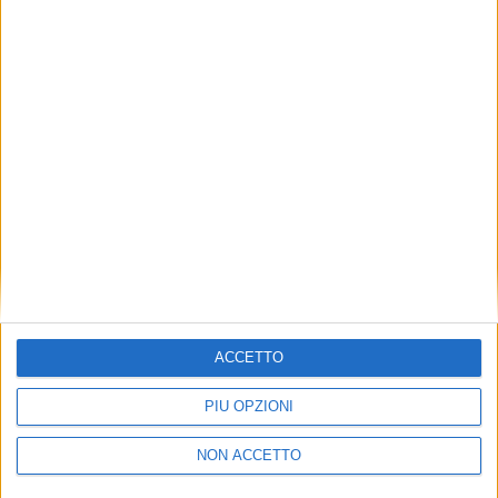
TUOI TOPICS PREFERITI OGNI
GIORNO?
ISCRIVITI
Dichiaro di aver letto e compreso l'informativa sulla privacy e
di dare il mio consenso alla ricezione di promozioni commerciali
ed informative.
Vedi POLITICA SULLA PRIVACY.
ACCETTO
PIÙ OPZIONI
NON ACCETTO