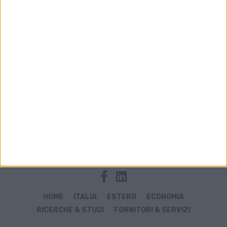
Archivio notizie di Psa
HOME
ITALIA
ESTERO
ECONOMIA
RICERCHE & STUDI
FORNITORI & SERVIZI