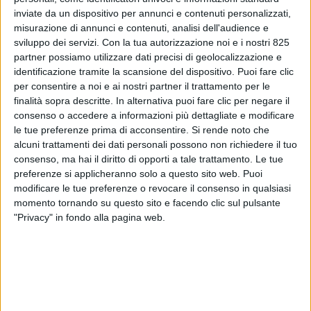
inviate da un dispositivo per annunci e contenuti personalizzati,
misurazione di annunci e contenuti, analisi dell'audience e
sviluppo dei servizi.
Con la tua autorizzazione noi e i nostri 825
partner possiamo utilizzare dati precisi di geolocalizzazione e
identificazione tramite la scansione del dispositivo. Puoi fare clic
per consentire a noi e ai nostri partner il trattamento per le
finalità sopra descritte. In alternativa puoi fare clic per negare il
consenso o accedere a informazioni più dettagliate e modificare
ESTERO
1 DICEMBRE 2021
le tue preferenze prima di acconsentire.
Si rende noto che
Psa ha comprato Bdp
alcuni trattamenti dei dati personali possono non richiedere il tuo
consenso, ma hai il diritto di opporti a tale trattamento. Le tue
International (attiva anche in
preferenze si applicheranno solo a questo sito web. Puoi
modificare le tue preferenze o revocare il consenso in qualsiasi
Italia)
momento tornando su questo sito e facendo clic sul pulsante
"Privacy" in fondo alla pagina web.
VUOI RICEVERE AGGIORNAMENTI SUI