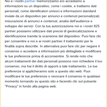
Noi e i nostri
partner
memorizziamo e/o accediamo a
informazioni su un dispositivo, come i cookie, e trattiamo dati
personali, come identificatori univoci e informazioni standard
inviate da un dispositivo per annunci e contenuti personalizzati,
misurazione di annunci e contenuti, analisi dell'audience e
sviluppo dei servizi.
Con la tua autorizzazione noi e i nostri 825
partner possiamo utilizzare dati precisi di geolocalizzazione e
identificazione tramite la scansione del dispositivo. Puoi fare clic
per consentire a noi e ai nostri partner il trattamento per le
finalità sopra descritte. In alternativa puoi fare clic per negare il
consenso o accedere a informazioni più dettagliate e modificare
ITALIA
28 OTTOBRE 2021
le tue preferenze prima di acconsentire.
Si rende noto che
Quality award di Anama: ecco
alcuni trattamenti dei dati personali possono non richiedere il tuo
i vincitori per l’anno 2020
consenso, ma hai il diritto di opporti a tale trattamento. Le tue
preferenze si applicheranno solo a questo sito web. Puoi
modificare le tue preferenze o revocare il consenso in qualsiasi
momento tornando su questo sito e facendo clic sul pulsante
"Privacy" in fondo alla pagina web.