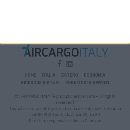
Archivio notizie di quality award
HOME
ITALIA
ESTERO
ECONOMIA
RICERCHE & STUDI
FORNITORI & SERVIZI
© AIR CARGO ITALY (Riproduzione riservata – All rights
reserved)
Testata iscritta nel registro stampa del Tribunale di Genova
n.608/2020 edita da Alocin Media Srl
Direttore responsabile: Nicola Capuzzo