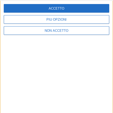
ISCRIVITI
ACCETTO
Dichiaro di aver letto e compreso l'informativa sulla privacy e
di dare il mio consenso alla ricezione di promozioni commerciali
PIÙ OPZIONI
ed informative.
Vedi POLITICA SULLA PRIVACY.
NON ACCETTO