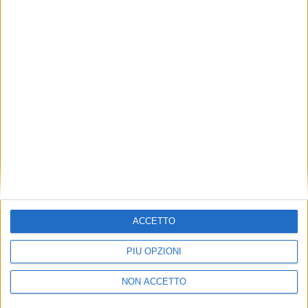
TUOI TOPICS PREFERITI OGNI
GIORNO?
ISCRIVITI
Dichiaro di aver letto e compreso l'informativa sulla privacy e
di dare il mio consenso alla ricezione di promozioni commerciali
ed informative.
Vedi POLITICA SULLA PRIVACY.
ACCETTO
PIÙ OPZIONI
NON ACCETTO