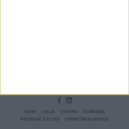
Archivio notizie di Question time
HOME
ITALIA
ESTERO
ECONOMIA
RICERCHE & STUDI
FORNITORI & SERVIZI