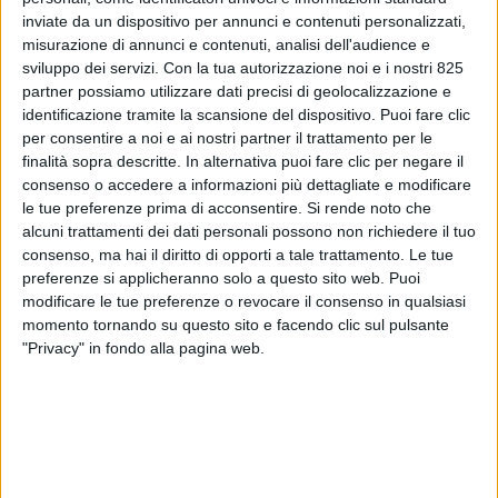
inviate da un dispositivo per annunci e contenuti personalizzati,
misurazione di annunci e contenuti, analisi dell'audience e
sviluppo dei servizi.
Con la tua autorizzazione noi e i nostri 825
partner possiamo utilizzare dati precisi di geolocalizzazione e
identificazione tramite la scansione del dispositivo. Puoi fare clic
per consentire a noi e ai nostri partner il trattamento per le
finalità sopra descritte. In alternativa puoi fare clic per negare il
consenso o accedere a informazioni più dettagliate e modificare
ITALIA
7 MAGGIO 2020
le tue preferenze prima di acconsentire.
Si rende noto che
Patuanelli: “Abbiamo capito
alcuni trattamenti dei dati personali possono non richiedere il tuo
consenso, ma hai il diritto di opporti a tale trattamento. Le tue
quanto è importante il cargo
preferenze si applicheranno solo a questo sito web. Puoi
modificare le tue preferenze o revocare il consenso in qualsiasi
per Alitalia”
momento tornando su questo sito e facendo clic sul pulsante
"Privacy" in fondo alla pagina web.
VUOI RICEVERE AGGIORNAMENTI SUI