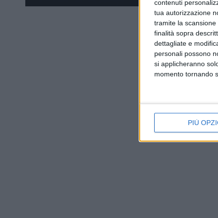
contenuti personalizz
tua autorizzazione no
tramite la scansione d
finalità sopra descri
dettagliate e modific
personali possono non
si applicheranno sol
momento tornando su 
PIÙ OPZI