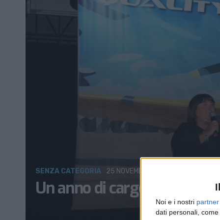
SENZA CATEGORIA
25 NOVEMBRE 2020
Un anno di cargo aereo in I
I
Noi e i nostri
partner
dati personali, come 