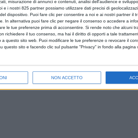
ati, misurazione di annunci e contenuti, analisi dell'audience e sviluppo 
i e i nostri 825 partner possiamo utilizzare dati precisi di geolocalizzaz
el dispositivo. Puoi fare clic per consentire a noi e ai nostri partner il 
tte. In alternativa puoi fare clic per negare il consenso o accedere a inf
are le tue preferenze prima di acconsentire.
Si rende noto che alcuni tr
 richiedere il tuo consenso, ma hai il diritto di opporti a tale trattame
o a questo sito web. Puoi modificare le tue preferenze o revocare il con
questo sito e facendo clic sul pulsante "Privacy" in fondo alla pagina
ONI
NON ACCETTO
AC