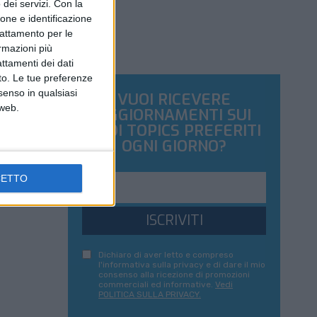
dei servizi.
Con la
ione e identificazione
trattamento per le
ormazioni più
attamenti dei dati
nto. Le tue preferenze
senso in qualsiasi
VUOI RICEVERE
 web.
AGGIORNAMENTI SUI
TUOI TOPICS PREFERITI
OGNI GIORNO?
CETTO
ISCRIVITI
Dichiaro di aver letto e compreso
l'informativa sulla privacy e di dare il mio
consenso alla ricezione di promozioni
commerciali ed informative.
Vedi
POLITICA SULLA PRIVACY.