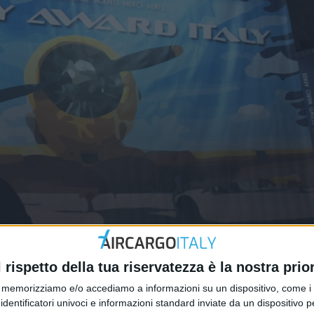
talia riassunto da Marina Marzani
l rispetto della tua riservatezza è la nostra prior
memorizziamo e/o accediamo a informazioni su un dispositivo, come i c
identificatori univoci e informazioni standard inviate da un dispositivo 