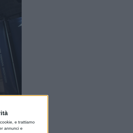
ità
ookie, e trattiamo
per annunci e