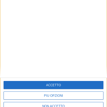
VUOI RICEVERE AGGIORNAMENTI SUI
TUOI TOPICS PREFERITI OGNI
GIORNO?
ISCRIVITI
Dichiaro di aver letto e compreso l'informativa sulla privacy e
di dare il mio consenso alla ricezione di promozioni commerciali
ed informative.
Vedi POLITICA SULLA PRIVACY.
ACCETTO
PIÙ OPZIONI
NON ACCETTO