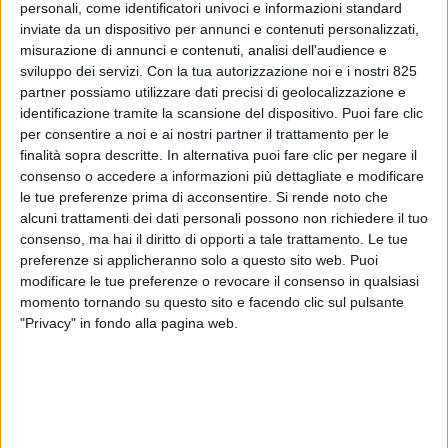
personali, come identificatori univoci e informazioni standard
inviate da un dispositivo per annunci e contenuti personalizzati,
misurazione di annunci e contenuti, analisi dell'audience e
sviluppo dei servizi.
Con la tua autorizzazione noi e i nostri 825
partner possiamo utilizzare dati precisi di geolocalizzazione e
identificazione tramite la scansione del dispositivo. Puoi fare clic
per consentire a noi e ai nostri partner il trattamento per le
finalità sopra descritte. In alternativa puoi fare clic per negare il
consenso o accedere a informazioni più dettagliate e modificare
le tue preferenze prima di acconsentire.
Si rende noto che
alcuni trattamenti dei dati personali possono non richiedere il tuo
ECONOMIA
7 DICEMBRE 2022
consenso, ma hai il diritto di opporti a tale trattamento. Le tue
Nel 2022 oltre 200 Mld $ di
preferenze si applicheranno solo a questo sito web. Puoi
ricavi dal cargo per le
modificare le tue preferenze o revocare il consenso in qualsiasi
momento tornando su questo sito e facendo clic sul pulsante
compagnie aeree
"Privacy" in fondo alla pagina web.