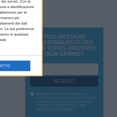
dei servizi.
Con la
ione e identificazione
trattamento per le
ormazioni più
attamenti dei dati
nto. Le tue preferenze
senso in qualsiasi
VUOI RICEVERE
 web.
AGGIORNAMENTI SUI
TUOI TOPICS PREFERITI
OGNI GIORNO?
CETTO
ISCRIVITI
Dichiaro di aver letto e compreso
l'informativa sulla privacy e di dare il mio
consenso alla ricezione di promozioni
commerciali ed informative.
Vedi
POLITICA SULLA PRIVACY.