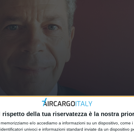
lloré Logistics in Italia
l rispetto della tua riservatezza è la nostra prior
memorizziamo e/o accediamo a informazioni su un dispositivo, come i c
identificatori univoci e informazioni standard inviate da un dispositivo 