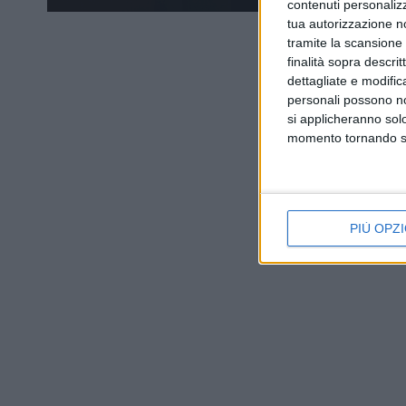
contenuti personalizz
tua autorizzazione no
tramite la scansione d
finalità sopra descri
dettagliate e modific
personali possono non
si applicheranno sol
momento tornando su 
PIÙ OPZI