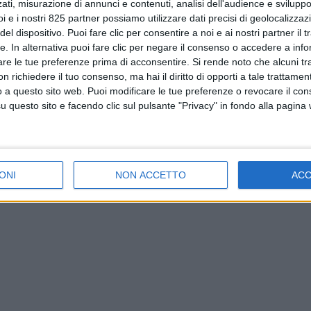
ati, misurazione di annunci e contenuti, analisi dell'audience e sviluppo 
i e i nostri 825 partner possiamo utilizzare dati precisi di geolocalizzaz
el dispositivo. Puoi fare clic per consentire a noi e ai nostri partner il 
tte. In alternativa puoi fare clic per negare il consenso o accedere a inf
are le tue preferenze prima di acconsentire.
Si rende noto che alcuni tr
 richiedere il tuo consenso, ma hai il diritto di opporti a tale trattame
o a questo sito web. Puoi modificare le tue preferenze o revocare il con
questo sito e facendo clic sul pulsante "Privacy" in fondo alla pagina
ONI
NON ACCETTO
AC