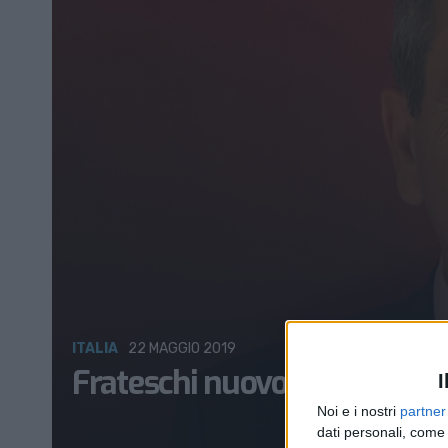
ITALIA
22 MAGGIO 2019
Frateschi nuovo vertice di Bo
I
Noi e i nostri
partner
dati personali, come 