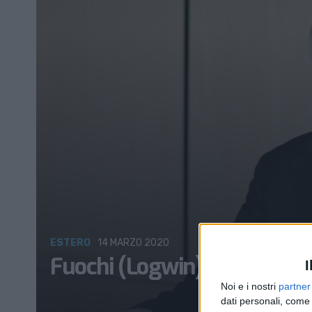
ESTERO
14 MARZO 2020
Fuochi (Logwin): “Situazione 
I
Noi e i nostri
partner
dati personali, come 