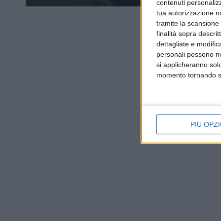
contenuti personalizz
tua autorizzazione no
tramite la scansione d
finalità sopra descri
dettagliate e modific
personali possono non
si applicheranno sol
momento tornando su 
PIÙ OPZI