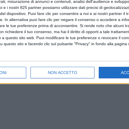
ati, misurazione di annunci e contenuti, analisi dell'audience e sviluppo 
i e i nostri 825 partner possiamo utilizzare dati precisi di geolocalizzaz
el dispositivo. Puoi fare clic per consentire a noi e ai nostri partner il 
tte. In alternativa puoi fare clic per negare il consenso o accedere a inf
are le tue preferenze prima di acconsentire.
Si rende noto che alcuni tr
 richiedere il tuo consenso, ma hai il diritto di opporti a tale trattame
o a questo sito web. Puoi modificare le tue preferenze o revocare il con
questo sito e facendo clic sul pulsante "Privacy" in fondo alla pagina
ONI
NON ACCETTO
AC