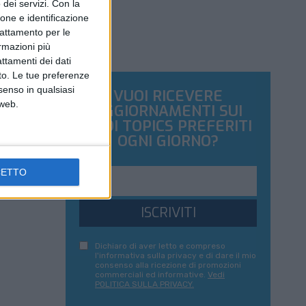
dei servizi.
Con la
ione e identificazione
trattamento per le
ormazioni più
attamenti dei dati
nto. Le tue preferenze
senso in qualsiasi
VUOI RICEVERE
 web.
AGGIORNAMENTI SUI
TUOI TOPICS PREFERITI
OGNI GIORNO?
CETTO
ISCRIVITI
Dichiaro di aver letto e compreso
l'informativa sulla privacy e di dare il mio
consenso alla ricezione di promozioni
commerciali ed informative.
Vedi
POLITICA SULLA PRIVACY.