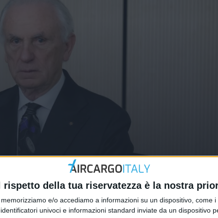
critica per i voli cargo verso gli 
l rispetto della tua riservatezza è la nostra prior
memorizziamo e/o accediamo a informazioni su un dispositivo, come i c
identificatori univoci e informazioni standard inviate da un dispositivo 