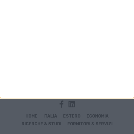
Archivio notizie di Rio de Janeiro
HOME
ITALIA
ESTERO
ECONOMIA
RICERCHE & STUDI
FORNITORI & SERVIZI