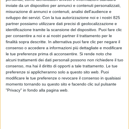
inviate da un dispositivo per annunci e contenuti personalizzati,
misurazione di annunci e contenuti, analisi dell'audience e
sviluppo dei servizi.
Con la tua autorizzazione noi e i nostri 825
partner possiamo utilizzare dati precisi di geolocalizzazione e
identificazione tramite la scansione del dispositivo. Puoi fare clic
per consentire a noi e ai nostri partner il trattamento per le
finalità sopra descritte. In alternativa puoi fare clic per negare il
consenso o accedere a informazioni più dettagliate e modificare
ITALIA
30 OTTOBRE 2023
le tue preferenze prima di acconsentire.
Si rende noto che
Al via il nuovo volo di Ita
alcuni trattamenti dei dati personali possono non richiedere il tuo
consenso, ma hai il diritto di opporti a tale trattamento. Le tue
Airways tra Roma e Rio de
preferenze si applicheranno solo a questo sito web. Puoi
modificare le tue preferenze o revocare il consenso in qualsiasi
Janeiro
momento tornando su questo sito e facendo clic sul pulsante
"Privacy" in fondo alla pagina web.
VUOI RICEVERE AGGIORNAMENTI SUI