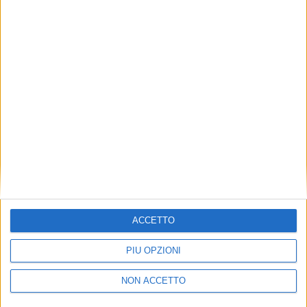
TUOI TOPICS PREFERITI OGNI
GIORNO?
ISCRIVITI
Dichiaro di aver letto e compreso l'informativa sulla privacy e
di dare il mio consenso alla ricezione di promozioni commerciali
ed informative.
Vedi POLITICA SULLA PRIVACY.
ACCETTO
PIÙ OPZIONI
NON ACCETTO