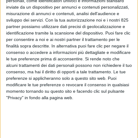
personali, come identificatori univoci e informazioni standard
inviate da un dispositivo per annunci e contenuti personalizzati,
misurazione di annunci e contenuti, analisi dell'audience e
sviluppo dei servizi.
Con la tua autorizzazione noi e i nostri 825
partner possiamo utilizzare dati precisi di geolocalizzazione e
identificazione tramite la scansione del dispositivo. Puoi fare clic
per consentire a noi e ai nostri partner il trattamento per le
finalità sopra descritte. In alternativa puoi fare clic per negare il
consenso o accedere a informazioni più dettagliate e modificare
ITALIA
18 DICEMBRE 2024
le tue preferenze prima di acconsentire.
Si rende noto che
Malpensa tocca un nuovo
alcuni trattamenti dei dati personali possono non richiedere il tuo
consenso, ma hai il diritto di opporti a tale trattamento. Le tue
record con l’invio di un rotore
preferenze si applicheranno solo a questo sito web. Puoi
di Fomas Group (FOTO)
modificare le tue preferenze o revocare il consenso in qualsiasi
momento tornando su questo sito e facendo clic sul pulsante
"Privacy" in fondo alla pagina web.
VUOI RICEVERE AGGIORNAMENTI SUI