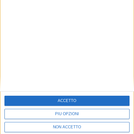
TUOI TOPICS PREFERITI OGNI
GIORNO?
ISCRIVITI
Dichiaro di aver letto e compreso l'informativa sulla privacy e
di dare il mio consenso alla ricezione di promozioni commerciali
ed informative.
Vedi POLITICA SULLA PRIVACY.
ACCETTO
PIÙ OPZIONI
NON ACCETTO