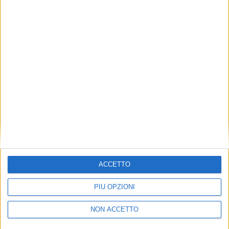
TUOI TOPICS PREFERITI OGNI
GIORNO?
ISCRIVITI
Dichiaro di aver letto e compreso l'informativa sulla privacy e
di dare il mio consenso alla ricezione di promozioni commerciali
ed informative.
Vedi POLITICA SULLA PRIVACY.
ACCETTO
PIÙ OPZIONI
NON ACCETTO