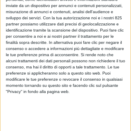
inviate da un dispositivo per annunci e contenuti personalizzati,
misurazione di annunci e contenuti, analisi dell'audience e
sviluppo dei servizi.
Con la tua autorizzazione noi e i nostri 825
partner possiamo utilizzare dati precisi di geolocalizzazione e
identificazione tramite la scansione del dispositivo. Puoi fare clic
per consentire a noi e ai nostri partner il trattamento per le
finalità sopra descritte. In alternativa puoi fare clic per negare il
consenso o accedere a informazioni più dettagliate e modificare
ITALIA
8 GENNAIO 2023
le tue preferenze prima di acconsentire.
Si rende noto che
Il consorzio Goas vuole fare
alcuni trattamenti dei dati personali possono non richiedere il tuo
consenso, ma hai il diritto di opporti a tale trattamento. Le tue
decollare il cargo aereo a
preferenze si applicheranno solo a questo sito web. Puoi
modificare le tue preferenze o revocare il consenso in qualsiasi
Genova
momento tornando su questo sito e facendo clic sul pulsante
"Privacy" in fondo alla pagina web.
VUOI RICEVERE AGGIORNAMENTI SUI