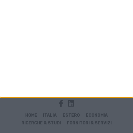
Archivio notizie di S.T.S.
HOME
ITALIA
ESTERO
ECONOMIA
RICERCHE & STUDI
FORNITORI & SERVIZI