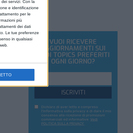
dei servizi.
Con la
ione e identificazione
trattamento per le
ormazioni più
attamenti dei dati
nto. Le tue preferenze
senso in qualsiasi
VUOI RICEVERE
 web.
AGGIORNAMENTI SUI
TUOI TOPICS PREFERITI
OGNI GIORNO?
CETTO
ISCRIVITI
Dichiaro di aver letto e compreso
l'informativa sulla privacy e di dare il mio
consenso alla ricezione di promozioni
commerciali ed informative.
Vedi
POLITICA SULLA PRIVACY.