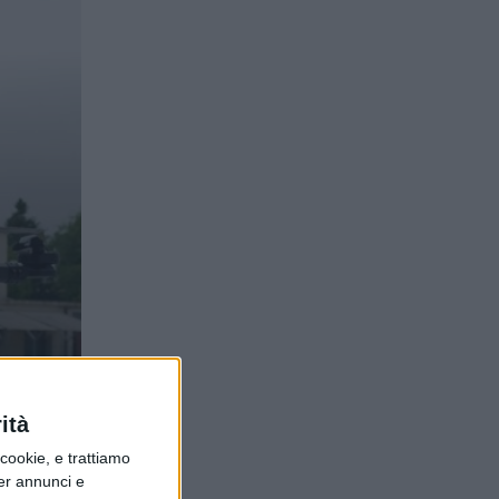
ità
ookie, e trattiamo
per annunci e