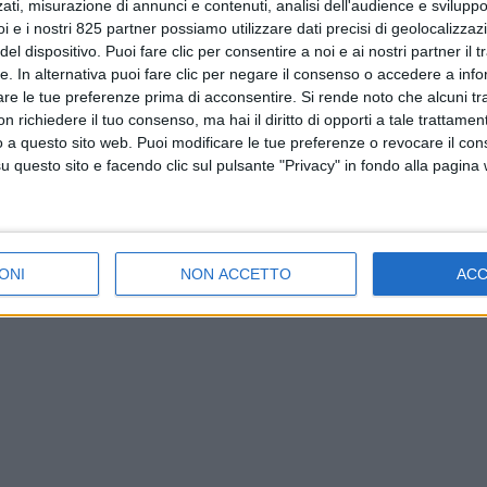
ati, misurazione di annunci e contenuti, analisi dell'audience e sviluppo 
i e i nostri 825 partner possiamo utilizzare dati precisi di geolocalizzaz
el dispositivo. Puoi fare clic per consentire a noi e ai nostri partner il 
tte. In alternativa puoi fare clic per negare il consenso o accedere a inf
are le tue preferenze prima di acconsentire.
Si rende noto che alcuni tr
 richiedere il tuo consenso, ma hai il diritto di opporti a tale trattame
o a questo sito web. Puoi modificare le tue preferenze o revocare il con
questo sito e facendo clic sul pulsante "Privacy" in fondo alla pagina
ONI
NON ACCETTO
AC