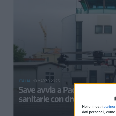
ITALIA
10 MARZO 2025
Save avvia a Padova un prog
sanitarie con droni a idroge
I
Noi e i nostri
partner
dati personali, come 