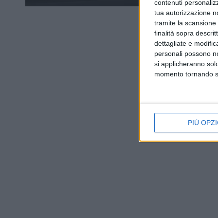
contenuti personalizz
tua autorizzazione no
tramite la scansione d
finalità sopra descri
dettagliate e modific
personali possono non
si applicheranno sol
momento tornando su 
PIÙ OPZI