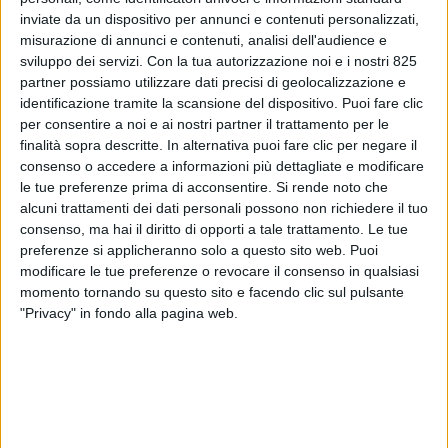
inviate da un dispositivo per annunci e contenuti personalizzati,
misurazione di annunci e contenuti, analisi dell'audience e
sviluppo dei servizi.
Con la tua autorizzazione noi e i nostri 825
partner possiamo utilizzare dati precisi di geolocalizzazione e
identificazione tramite la scansione del dispositivo. Puoi fare clic
per consentire a noi e ai nostri partner il trattamento per le
ECONOMIA
10 APRILE 2018
finalità sopra descritte. In alternativa puoi fare clic per negare il
consenso o accedere a informazioni più dettagliate e modificare
Quarticelli (Air Logistics): “Il
le tue preferenze prima di acconsentire.
Si rende noto che
2018 sarà un altro anno
alcuni trattamenti dei dati personali possono non richiedere il tuo
consenso, ma hai il diritto di opporti a tale trattamento. Le tue
eccezionale per il cargo
preferenze si applicheranno solo a questo sito web. Puoi
modificare le tue preferenze o revocare il consenso in qualsiasi
aereo”
momento tornando su questo sito e facendo clic sul pulsante
"Privacy" in fondo alla pagina web.
VUOI RICEVERE AGGIORNAMENTI SUI