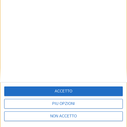
TUOI TOPICS PREFERITI OGNI
GIORNO?
ISCRIVITI
Dichiaro di aver letto e compreso l'informativa sulla privacy e
di dare il mio consenso alla ricezione di promozioni commerciali
ed informative.
Vedi POLITICA SULLA PRIVACY.
ACCETTO
PIÙ OPZIONI
NON ACCETTO