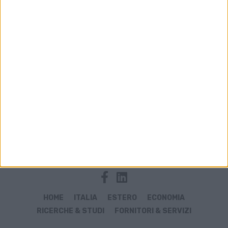
Archivio notizie di SAS Cargo
HOME
ITALIA
ESTERO
ECONOMIA
RICERCHE & STUDI
FORNITORI & SERVIZI