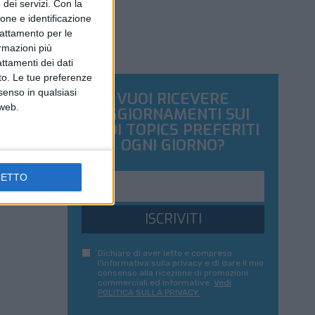
dei servizi.
Con la
ione e identificazione
trattamento per le
ormazioni più
attamenti dei dati
nto. Le tue preferenze
senso in qualsiasi
VUOI RICEVERE
 web.
AGGIORNAMENTI SUI
TUOI TOPICS PREFERITI
OGNI GIORNO?
CETTO
ISCRIVITI
Dichiaro di aver letto e compreso
l'informativa sulla privacy e di dare il mio
consenso alla ricezione di promozioni
commerciali ed informative.
Vedi
POLITICA SULLA PRIVACY.