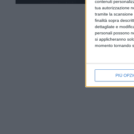
contenuti personalizz
tua autorizzazione no
tramite la scansione d
finalità sopra descri
dettagliate e modific
personali possono non
si applicheranno sol
momento tornando su 
PIÙ OPZI