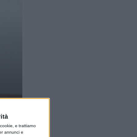
per
ità
ookie, e trattiamo
per annunci e