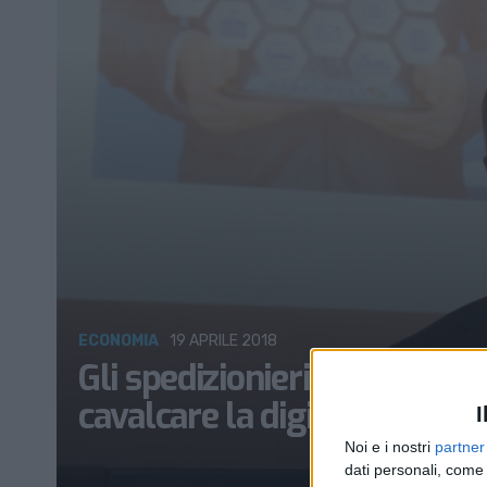
ECONOMIA
19 APRILE 2018
Gli spedizionieri italiani c
cavalcare la digitalizzazione
I
Noi e i nostri
partner
dati personali, come 