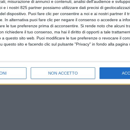
ati, misurazione di annunci e contenuti, analisi dell'audience e sviluppo 
i e i nostri 825 partner possiamo utilizzare dati precisi di geolocalizzaz
el dispositivo. Puoi fare clic per consentire a noi e ai nostri partner il 
tte. In alternativa puoi fare clic per negare il consenso o accedere a inf
are le tue preferenze prima di acconsentire.
Si rende noto che alcuni tr
 richiedere il tuo consenso, ma hai il diritto di opporti a tale trattame
o a questo sito web. Puoi modificare le tue preferenze o revocare il con
questo sito e facendo clic sul pulsante "Privacy" in fondo alla pagina
ONI
NON ACCETTO
AC