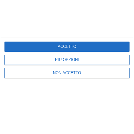
I sindacati confederali
Fedex-Tnt: accordo trovato
rispondono alla replica degli
e scongiurati i 361
handler aeroportuali
licenziamenti
ACCETTO
FedEx-Tnt: sindacati
confermano sciopero 31
PIÙ OPZIONI
maggio e 1 giugno
ECONOMIA
ECONOMIA
NON ACCETTO
29 GIUGNO 2018
29 MAGGIO 2018
Sindacati critici con
Assohandlers, Bcube e Alha
in tema di rappresentanza