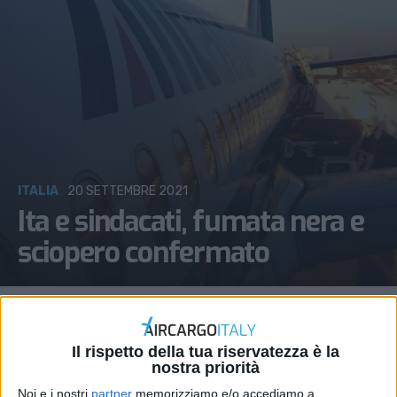
ITALIA
20 SETTEMBRE 2021
Ita e sindacati, fumata nera e
sciopero confermato
Il rispetto della tua riservatezza è la
nostra priorità
Noi e i nostri
partner
memorizziamo e/o accediamo a