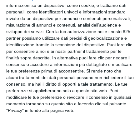
informazioni su un dispositivo, come i cookie, e trattiamo dati
personali, come identificatori univoci e informazioni standard
inviate da un dispositivo per annunci e contenuti personalizzati,
misurazione di annunci e contenuti, analisi dell'audience e
sviluppo dei servizi.
Con la tua autorizzazione noi e i nostri 825
ITALIA
partner possiamo utilizzare dati precisi di geolocalizzazione e
13 SETTEMBRE 2021
identificazione tramite la scansione del dispositivo. Puoi fare clic
I lavoratori di Save Cargo in sciopero per
per consentire a noi e ai nostri partner il trattamento per le
l’annullamento dei contratti integrativi
finalità sopra descritte. In alternativa puoi fare clic per negare il
consenso o accedere a informazioni più dettagliate e modificare
le tue preferenze prima di acconsentire.
Si rende noto che
alcuni trattamenti dei dati personali possono non richiedere il tuo
consenso, ma hai il diritto di opporti a tale trattamento. Le tue
preferenze si applicheranno solo a questo sito web. Puoi
modificare le tue preferenze o revocare il consenso in qualsiasi
momento tornando su questo sito e facendo clic sul pulsante
"Privacy" in fondo alla pagina web.
ITALIA
13 GIUGNO 2021