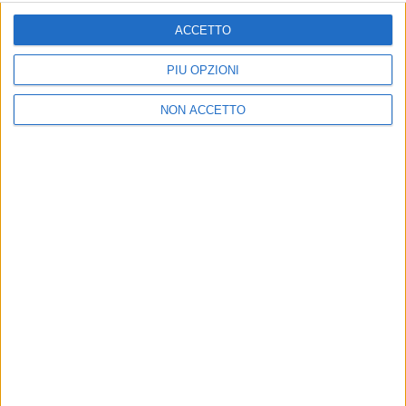
ISCRIVITI
ACCETTO
Dichiaro di aver letto e compreso l'informativa sulla privacy e
di dare il mio consenso alla ricezione di promozioni commerciali
PIÙ OPZIONI
ed informative.
Vedi POLITICA SULLA PRIVACY.
NON ACCETTO