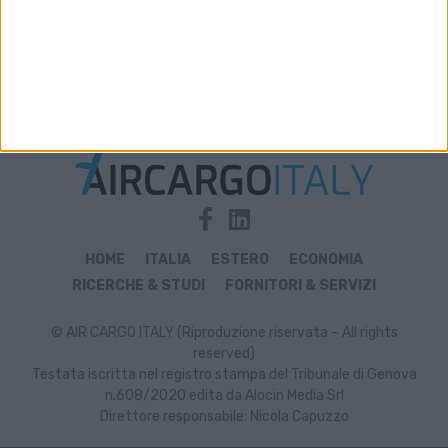
Archivio notizie di sinergie
HOME
ITALIA
ESTERO
ECONOMIA
RICERCHE & STUDI
FORNITORI & SERVIZI
© AIR CARGO ITALY (Riproduzione riservata – All rights
reserved)
Testata iscritta nel registro stampa del Tribunale di Genova
n.608/2020 edita da Alocin Media Srl
Direttore responsabile: Nicola Capuzzo