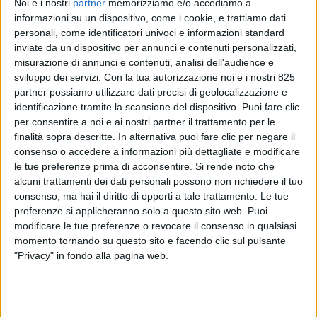
Noi e i nostri
partner
memorizziamo e/o accediamo a
informazioni su un dispositivo, come i cookie, e trattiamo dati
personali, come identificatori univoci e informazioni standard
inviate da un dispositivo per annunci e contenuti personalizzati,
misurazione di annunci e contenuti, analisi dell'audience e
sviluppo dei servizi.
Con la tua autorizzazione noi e i nostri 825
partner possiamo utilizzare dati precisi di geolocalizzazione e
identificazione tramite la scansione del dispositivo. Puoi fare clic
per consentire a noi e ai nostri partner il trattamento per le
ITALIA
19 DICEMBRE 2019
finalità sopra descritte. In alternativa puoi fare clic per negare il
Bernasconi (Unifret
consenso o accedere a informazioni più dettagliate e modificare
le tue preferenze prima di acconsentire.
Si rende noto che
International) in cerca di
alcuni trattamenti dei dati personali possono non richiedere il tuo
sinergie fra spedizionieri
consenso, ma hai il diritto di opporti a tale trattamento. Le tue
preferenze si applicheranno solo a questo sito web. Puoi
modificare le tue preferenze o revocare il consenso in qualsiasi
momento tornando su questo sito e facendo clic sul pulsante
"Privacy" in fondo alla pagina web.