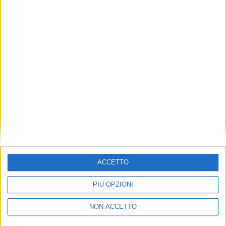
TUOI TOPICS PREFERITI OGNI
GIORNO?
ISCRIVITI
Dichiaro di aver letto e compreso l'informativa sulla privacy e
di dare il mio consenso alla ricezione di promozioni commerciali
ed informative.
Vedi POLITICA SULLA PRIVACY.
ACCETTO
PIÙ OPZIONI
NON ACCETTO