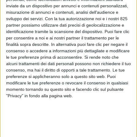
inviate da un dispositivo per annunci e contenuti personalizzati,
misurazione di annunci e contenuti, analisi dell'audience e
sviluppo dei servizi.
Con la tua autorizzazione noi e i nostri 825
partner possiamo utilizzare dati precisi di geolocalizzazione e
identificazione tramite la scansione del dispositivo. Puoi fare clic
per consentire a noi e ai nostri partner il trattamento per le
finalità sopra descritte. In alternativa puoi fare clic per negare il
consenso o accedere a informazioni più dettagliate e modificare
le tue preferenze prima di acconsentire.
Si rende noto che
alcuni trattamenti dei dati personali possono non richiedere il tuo
ECONOMIA
26 APRILE 2018
consenso, ma hai il diritto di opporti a tale trattamento. Le tue
Movincar apre all’aeroporto di
preferenze si applicheranno solo a questo sito web. Puoi
modificare le tue preferenze o revocare il consenso in qualsiasi
Malpensa e cerca personale
momento tornando su questo sito e facendo clic sul pulsante
"Privacy" in fondo alla pagina web.
VUOI RICEVERE AGGIORNAMENTI SUI