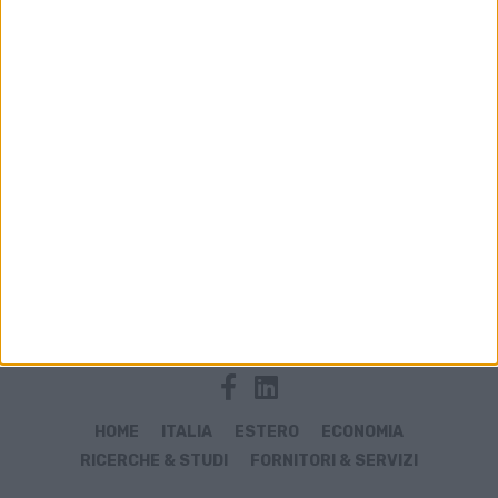
Archivio notizie di sollevamento
HOME
ITALIA
ESTERO
ECONOMIA
RICERCHE & STUDI
FORNITORI & SERVIZI