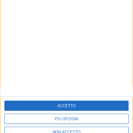
VUOI RICEVERE AGGIORNAMENTI SUI
TUOI TOPICS PREFERITI OGNI
GIORNO?
ISCRIVITI
Dichiaro di aver letto e compreso l'informativa sulla privacy e
di dare il mio consenso alla ricezione di promozioni commerciali
ed informative.
Vedi POLITICA SULLA PRIVACY.
ACCETTO
PIÙ OPZIONI
NON ACCETTO