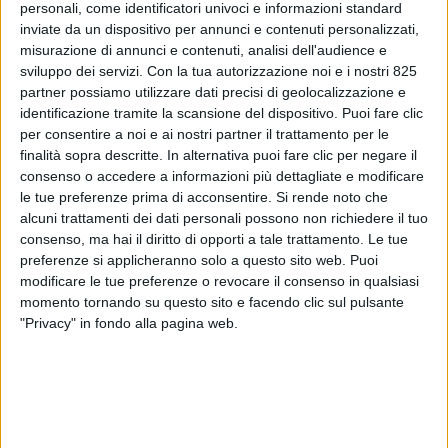
personali, come identificatori univoci e informazioni standard
inviate da un dispositivo per annunci e contenuti personalizzati,
misurazione di annunci e contenuti, analisi dell'audience e
sviluppo dei servizi.
Con la tua autorizzazione noi e i nostri 825
partner possiamo utilizzare dati precisi di geolocalizzazione e
identificazione tramite la scansione del dispositivo. Puoi fare clic
per consentire a noi e ai nostri partner il trattamento per le
finalità sopra descritte. In alternativa puoi fare clic per negare il
consenso o accedere a informazioni più dettagliate e modificare
le tue preferenze prima di acconsentire.
Si rende noto che
alcuni trattamenti dei dati personali possono non richiedere il tuo
consenso, ma hai il diritto di opporti a tale trattamento. Le tue
ESTERO
3 NOVEMBRE 2020
preferenze si applicheranno solo a questo sito web. Puoi
Dhl si prepara alla peak
modificare le tue preferenze o revocare il consenso in qualsiasi
momento tornando su questo sito e facendo clic sul pulsante
season più alta di sempre
"Privacy" in fondo alla pagina web.